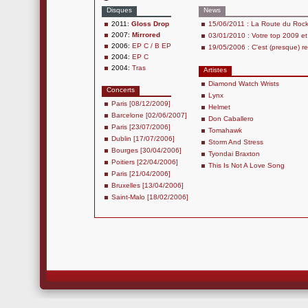
Disques
News
2011:
Gloss Drop
15/06/2011 : La Route du Roc
2007:
Mirrored
03/01/2010 : Votre top 2009 e
2006:
EP C / B EP
19/05/2006 : C'est (presque) re
2004:
EP C
2004:
Tras
Artistes
Diamond Watch Wrists
Concerts
Lynx
Paris [08/12/2009]
Helmet
Barcelone [02/06/2007]
Don Caballero
Paris [23/07/2006]
Tomahawk
Dublin [17/07/2006]
Storm And Stress
Bourges [30/04/2006]
Tyondai Braxton
Poitiers [22/04/2006]
This Is Not A Love Song
Paris [21/04/2006]
Bruxelles [13/04/2006]
Saint-Malo [18/02/2006]