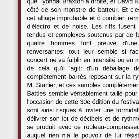
que Tyondai Braxton à droite, et David 
côté de son monstre de batteur. Et c'e
cet alliage improbable et ô combien rem
d'électro et de noise. Les riffs fusent
tendus et complexes soutenus par de f
quatre hommes font preuve d'une 
renversantes: tout leur semble si fa
concert ne va faiblir en intensité ou en
de cela qu'il 'agit: d'un déballage d
complètement barrés reposant sur la r
M. Stanier, et ces samples complètemen
Battles semble véritablement taillé pour
l'occasion de cette 30e édition du festiv
sont ainsi risqués à inviter une formid
délivrer son lot de décibels et de ryth
se produit avec ce rouleau-compresseu
auquel rien n'a le pouvoir de lui rési