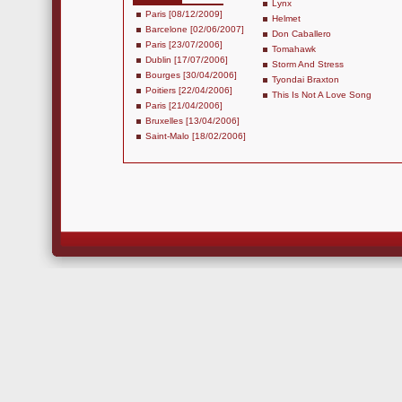
Lynx
Paris [08/12/2009]
Helmet
Barcelone [02/06/2007]
Don Caballero
Paris [23/07/2006]
Tomahawk
Dublin [17/07/2006]
Storm And Stress
Bourges [30/04/2006]
Tyondai Braxton
Poitiers [22/04/2006]
This Is Not A Love Song
Paris [21/04/2006]
Bruxelles [13/04/2006]
Saint-Malo [18/02/2006]