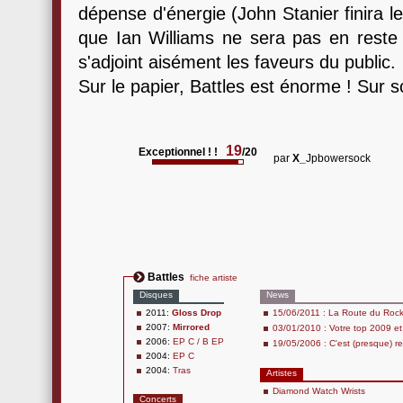
dépense d'énergie (John Stanier finira 
que Ian Williams ne sera pas en reste 
s'adjoint aisément les faveurs du public.
Sur le papier, Battles est énorme ! Sur s
19
Exceptionnel ! !
/20
par
X_
Jpbowersock
Battles
fiche artiste
Disques
News
2011:
Gloss Drop
15/06/2011 : La Route du Roc
2007:
Mirrored
03/01/2010 : Votre top 2009 e
2006:
EP C / B EP
19/05/2006 : C'est (presque) re
2004:
EP C
2004:
Tras
Artistes
Diamond Watch Wrists
Concerts