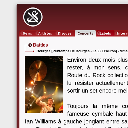
News
Artistes
Oeuvres
Concerts
Labels
Inter
Battles
Bourges [Printemps De Bourges - Le 22 D'Auron] - dima
Environ deux mois plus t
rester, à mon sens, c
Route du Rock collecti
lui résister actuelleme
sortir un set encore meil
Toujours la même con
fameuse cymbale haut 
Ian Williams à gauche jonglant entre s