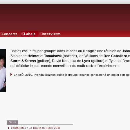
Concerts
Labels
Interviews
Battles est un "super-groupe" dans le sens où il s'agit d'une réunion de John
Stanier de
Helmet
et
Tomahawk
(batterie), Ian Williams de
Don Caballero
e
Storm & Stress
(guitare), David Konopka de
Lynx
(guitare) et Tyondai Brax
qui défriche le petit monde merveilleux du math-rock et l'expérimental.
En Août 2010, Tyondai Braxton quitte le groupe, pour se consacrer à un projet plus pe
News
15/06/2011 : La Route du Rock 2011