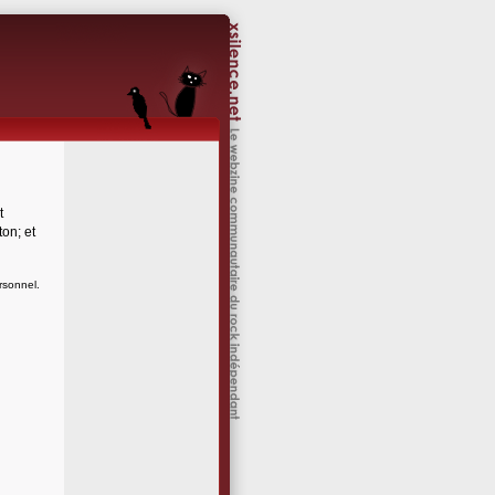
t
ton; et
rsonnel.