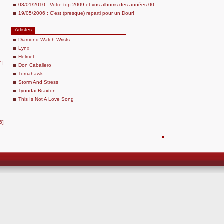
03/01/2010 : Votre top 2009 et vos albums des années 00
19/05/2006 : C'est (presque) reparti pour un Dour!
Artistes
Diamond Watch Wrists
Lynx
Helmet
7]
Don Caballero
Tomahawk
Storm And Stress
Tyondai Braxton
This Is Not A Love Song
]
6]