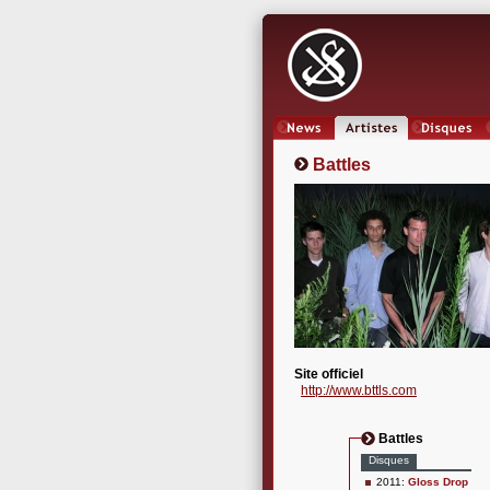
News
Artistes
Oeuvres
Battles
Site officiel
http://www.bttls.com
Battles
Disques
2011:
Gloss Drop