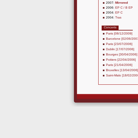
2007:
Mirrored
2006:
EP C / B EP
2004:
EP C
2004:
Tras
Concerts
Paris [08/12/2009]
Barcelone [02/06/200
Paris [23/07/2006]
Dublin [17/07/2006]
Bourges [30/04/2006]
Poitiers [22/04/2006]
Paris [21/04/2006]
Bruxelles [13/04/2006
Saint-Malo [18/02/200