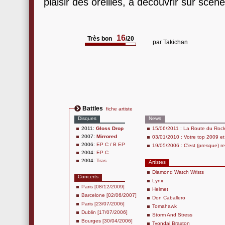
plaisir des oreilles, à découvrir sur scène
16
Très bon
/20
par
Takichan
Battles
fiche artiste
Disques
News
2011:
Gloss Drop
15/06/2011 : La Route du Roc
2007:
Mirrored
03/01/2010 : Votre top 2009 e
2006:
EP C / B EP
19/05/2006 : C'est (presque) re
2004:
EP C
2004:
Tras
Artistes
Diamond Watch Wrists
Concerts
Lynx
Paris [08/12/2009]
Helmet
Barcelone [02/06/2007]
Don Caballero
Paris [23/07/2006]
Tomahawk
Dublin [17/07/2006]
Storm And Stress
Bourges [30/04/2006]
Tyondai Braxton