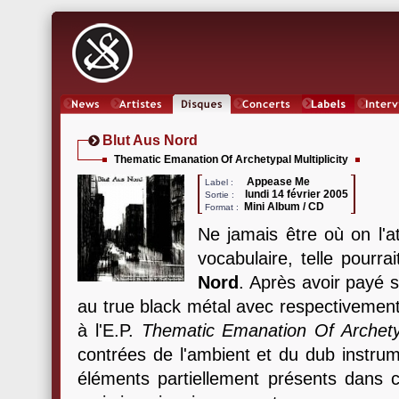
News
Artistes
Oeuvres
Concerts
Labels
Inter
Blut Aus Nord
Thematic Emanation Of Archetypal Multiplicity
Appease Me
Label :
lundi 14 février 2005
Sortie :
Mini Album / CD
Format :
Ne jamais être où on l'a
vocabulaire, telle pourra
Nord
. Après avoir payé 
au true black métal avec respectivement
à l'E.P.
Thematic Emanation Of Archetypa
contrées de l'ambient et du dub instrume
éléments partiellement présents dans