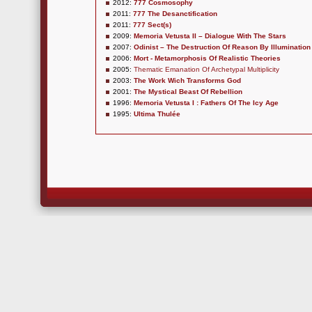
2012:
777 Cosmosophy
2011:
777 The Desanctification
2011:
777 Sect(s)
2009:
Memoria Vetusta II – Dialogue With The Stars
2007:
Odinist – The Destruction Of Reason By Illumination
2006:
Mort - Metamorphosis Of Realistic Theories
2005:
Thematic Emanation Of Archetypal Multiplicity
2003:
The Work Wich Transforms God
2001:
The Mystical Beast Of Rebellion
1996:
Memoria Vetusta I : Fathers Of The Icy Age
1995:
Ultima Thulée