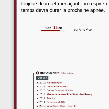
toujours lourd et menaçant, on respire e
temps devra durer la prochaine apnée.
15
Bon
/20
par
Arno Vice
Blut Aus Nord
fiche artiste
Disques
2019:
Hallucinogen
2017:
Deus Salutis Meæ
2016:
Codex Obscura Nomina
2014:
Memoria Vetusta III – Saturnian Poetry
2014:
Triunity
2014:
Debemur MoRTi
2013:
What Once Was... Liber III