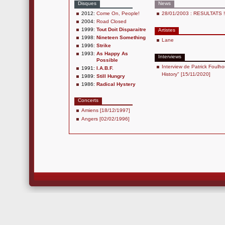
Disques
News
2012:
Come On, People!
28/01/2003 : RESULTATS !!
2004:
Road Closed
1999:
Tout Doit Disparaitre
Artistes
1998:
Nineteen Something
Lane
1996:
Strike
1993:
As Happy As
Interviews
Possible
Interview de Patrick Foulho
1991:
I.A.B.F.
History" [15/11/2020]
1989:
Still Hungry
1986:
Radical Hystery
Concerts
Amiens [18/12/1997]
Angers [02/02/1996]