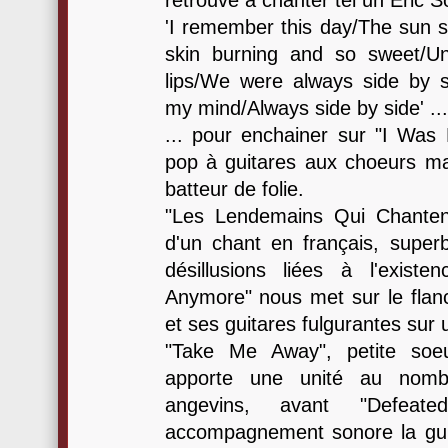
retrouve à chanter tel un Eric S
'I remember this day/The sun s
skin burning and so sweet/U
lips/We were always side by s
my mind/Always side by side' ...
... pour enchainer sur "I Was 
pop à guitares aux choeurs ma
batteur de folie.
"Les Lendemains Qui Chantent
d'un chant en français, super
désillusions liées à l'exist
Anymore" nous met sur le flan
et ses guitares fulgurantes sur
"Take Me Away", petite soe
apporte une unité au nomb
angevins, avant "Defeat
accompagnement sonore la guita