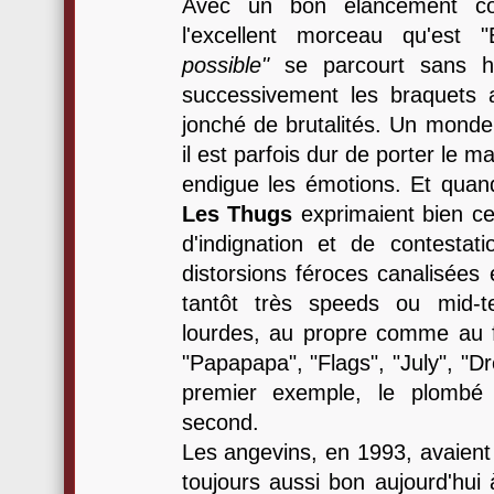
Avec un bon élancement co
l'excellent morceau qu'est "
possible"
se parcourt sans hé
successivement les braquets
jonché de brutalités. Un monde
il est parfois dur de porter le
endigue les émotions. Et quand
Les Thugs
exprimaient bien c
d'indignation et de contestat
distorsions féroces canalisées
tantôt très speeds ou mid-t
lourdes, au propre comme au f
"Papapapa", "Flags", "July", "D
premier exemple, le plombé 
second.
Les angevins, en 1993, avaient
toujours aussi bon aujourd'hui 