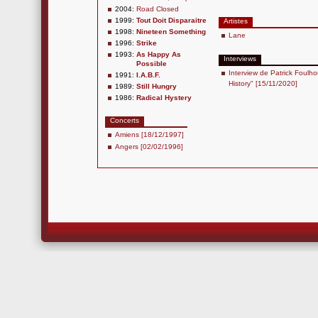
2004:
Road Closed
1999:
Tout Doit Disparaitre
Artistes
1998:
Nineteen Something
Lane
1996:
Strike
1993:
As Happy As
Interviews
Possible
Interview de Patrick Foulho
1991:
I.A.B.F.
History" [15/11/2020]
1989:
Still Hungry
1986:
Radical Hystery
Concerts
Amiens [18/12/1997]
Angers [02/02/1996]