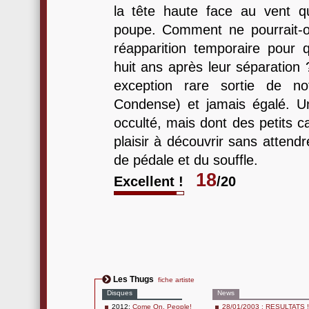
la tête haute face au vent 
poupe. Comment ne pourrait-o
réapparition temporaire pour 
huit ans après leur séparation
exception rare sortie de n
Condense) et jamais égalé. U
occulté, mais dont des petits c
plaisir à découvrir sans attendr
de pédale et du souffle.
18
Excellent !
/20
Les Thugs
fiche artiste
Disques
News
2012:
Come On, People!
28/01/2003 : RESULTATS !!