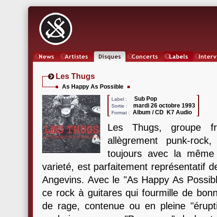
News
Artistes
Oeuvres
Concerts
Labels
Inter
Les Thugs
As Happy As Possible
Sub Pop
Label :
mardi 26 octobre 1993
Sortie :
Album / CD K7 Audio
Format :
Les Thugs, groupe fr
allègrement punk-rock
toujours avec la même 
varieté, est parfaitement représentatif de
Angevins. Avec le "As Happy As Possible
ce rock à guitares qui fourmille de bon
de rage, contenue ou en pleine "érupt