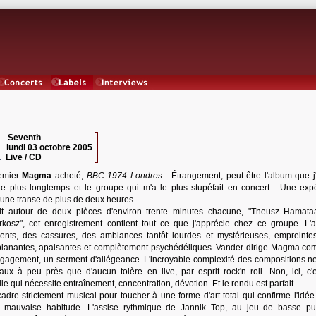
Concerts
Labels
Interviews
Seventh
 :
lundi 03 octobre 2005
:
Live / CD
:
emier
Magma
acheté,
BBC 1974 Londres
... Étrangement, peut-être l'album que j
le plus longtemps et le groupe qui m'a le plus stupéfait en concert... Une exp
une transe de plus de deux heures...
it autour de deux pièces d'environ trente minutes chacune, "Theusz Hamata
rkosz", cet enregistrement contient tout ce que j'apprécie chez ce groupe. L'a
ents, des cassures, des ambiances tantôt lourdes et mystérieuses, empreinte
ôt planantes, apaisantes et complètement psychédéliques. Vander dirige Magma c
 engagement, un serment d'allégeance. L'incroyable complexité des compositions ne
aux à peu près que d'aucun tolère en live, par esprit rock'n roll. Non, ici, c'
le qui nécessite entraînement, concentration, dévotion. Et le rendu est parfait.
re strictement musical pour toucher à une forme d'art total qui confirme l'idée
une mauvaise habitude. L'assise rythmique de Jannik Top, au jeu de basse p