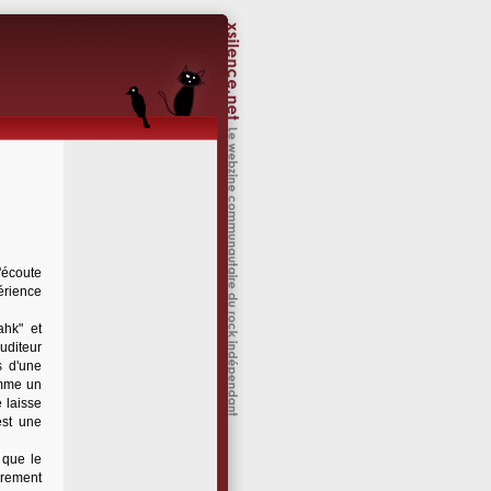
'écoute
érience
ahk" et
uditeur
s d'une
omme un
 laisse
est une
 que le
urement