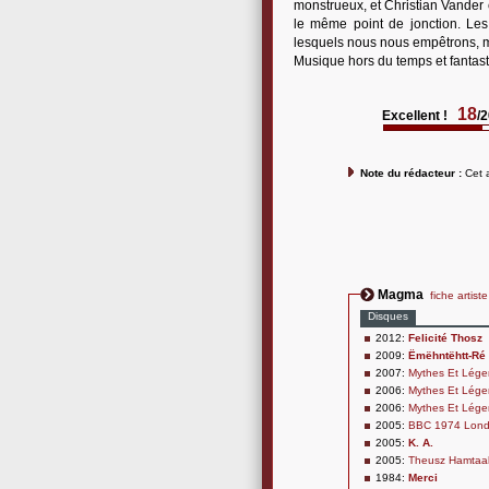
monstrueux, et Christian Vander 
le même point de jonction. Les
lesquels nous nous empêtrons, m
Musique hors du temps et fantasti
18
Excellent !
/
Note du rédacteur :
Cet a
Magma
fiche artiste
Disques
2012:
Felicité Thosz
2009:
Ëmëhntëhtt-Ré
2007:
Mythes Et Légen
2006:
Mythes Et Légen
2006:
Mythes Et Légen
2005:
BBC 1974 Lond
2005:
K. A.
2005:
Theusz Hamtaah
1984:
Merci