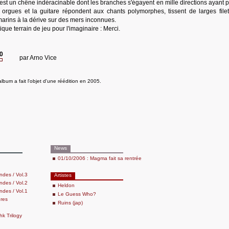
est un chêne indéracinable dont les branches s'égayent en mille directions ayant p
 orgues et la guitare répondent aux chants polymorphes, tissent de larges file
arins à la dérive sur des mers inconnues.
que terrain de jeu pour l'imaginaire : Merci.
20
par
Arno Vice
lbum a fait l'objet d'une réédition en 2005.
News
01/10/2006 : Magma fait sa rentrée
des / Vol.3
Artistes
des / Vol.2
Heldon
des / Vol.1
Le Guess Who?
res
Ruins (jap)
k Trilogy