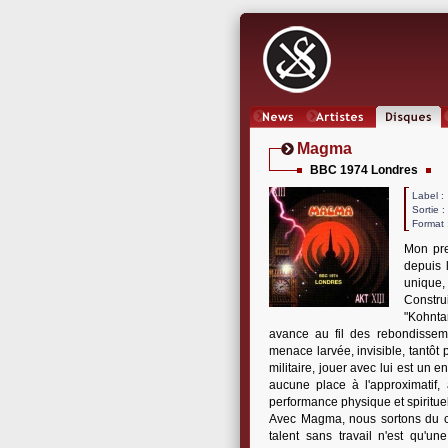
News
Artistes
Oeuvres
Magma
BBC 1974 Londres
Label
Sortie 
Format 
Mon pr
depuis 
unique, 
Constru
"Kohnta
avance au fil des rebondissem
menace larvée, invisible, tant
militaire, jouer avec lui est un
aucune place à l'approximatif, 
performance physique et spirituel
Avec Magma, nous sortons du cad
talent sans travail n'est qu'