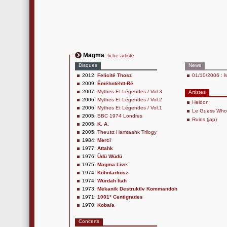
Magma
fiche artiste
Disques
News
2012:
Felicité Thosz
01/10/2006 : M
2009:
Ëmëhntëhtt-Ré
2007:
Mythes Et Légendes / Vol.3
Artistes
2006:
Mythes Et Légendes / Vol.2
Heldon
2006:
Mythes Et Légendes / Vol.1
Le Guess Wh
2005:
BBC 1974 Londres
Ruins (jap)
2005:
K. A.
2005:
Theusz Hamtaahk Trilogy
1984:
Merci
1977:
Attahk
1976:
Üdü Wüdü
1975:
Magma Live
1974:
Köhntarkösz
1974:
Würdah Ïtah
1973:
Mekanik Destruktïv Kommandoh
1971:
1001° Centigrades
1970:
Kobaïa
Concerts