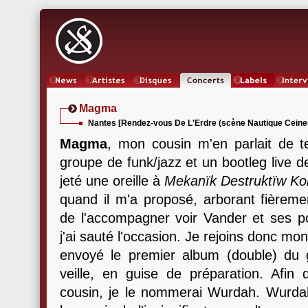
News
Artistes
Oeuvres
Concerts
Labels
Inter
Magma
Nantes [Rendez-vous De L'Erdre (scène Nautique Ceiner
Magma
, mon cousin m'en parlait de 
groupe de funk/jazz et un bootleg live 
jeté une oreille à
Mekanïk Destruktïw 
quand il m'a proposé, arborant fièreme
de l'accompagner voir Vander et ses p
j'ai sauté l'occasion. Je rejoins donc m
envoyé le premier album (double) du 
veille, en guise de préparation. Afi
cousin, je le nommerai Wurdah. Wurda