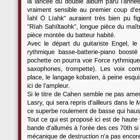
la lancée du double album paru l'année 
vraiment sensible au premier coup d'es
Ïahl Ö Lïahk" auraient très bien pu fi
"Rïah Sahïltaohk", longue pièce du maî
pièce montée du batteur habité.
Avec le départ du guitariste Engel, le 
rythmique basse-batterie-piano boosté p
pochette on pourra voir Force rythmique 
saxophones, trompette). Les voix com
place, le langage kobaïen, à peine esqui
ici de l'ampleur.
Si le titre de Cahen semble ne pas amen
Lasry, qui sera repris d'ailleurs dans le
M
ce superbe roulement de basse qui hauss
Tout ce qui est proposé ici est de haute 
bande d'allumés à l'orée des ces 70th 
mécanique de destruction n'a pas encore