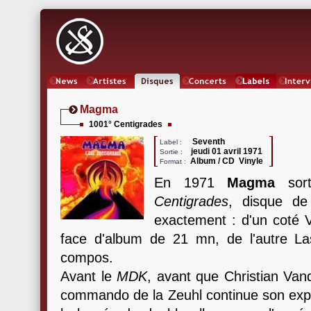
News
Artistes
Oeuvres
Concerts
Labels
Inter
Magma
1001° Centigrades
Seventh
Label :
jeudi 01 avril 1971
Sortie :
Album / CD Vinyle
Format :
En 1971
Magma
sort
Centigrades
, disque de 
exactement : d'un coté 
face d'album de 21 mn, de l'autre L
compos.
Avant le
MDK
, avant que Christian Vand
commando de la Zeuhl continue son explor