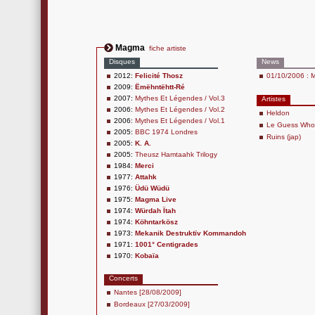
Magma
fiche artiste
Disques
News
2012:
Felicité Thosz
01/10/2006 : M
2009:
Ëmëhntëhtt-Ré
2007:
Mythes Et Légendes / Vol.3
Artistes
2006:
Mythes Et Légendes / Vol.2
Heldon
2006:
Mythes Et Légendes / Vol.1
Le Guess Wh
2005:
BBC 1974 Londres
Ruins (jap)
2005:
K. A.
2005:
Theusz Hamtaahk Trilogy
1984:
Merci
1977:
Attahk
1976:
Üdü Wüdü
1975:
Magma Live
1974:
Würdah Ïtah
1974:
Köhntarkösz
1973:
Mekanik Destruktïv Kommandoh
1971:
1001° Centigrades
1970:
Kobaïa
Concerts
Nantes [28/08/2009]
Bordeaux [27/03/2009]