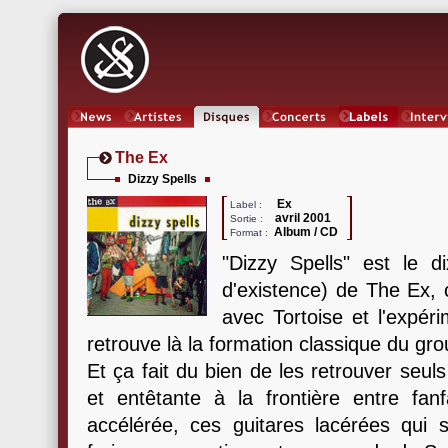
News
Artistes
Oeuvres
Concerts
Labels
Inter
The Ex
Dizzy Spells
Ex
Label :
avril 2001
Sortie :
Album / CD
Format :
"Dizzy Spells" est le d
d'existence) de The Ex, ca
avec Tortoise et l'expér
retrouve là la formation classique du gr
Et ça fait du bien de les retrouver seul
et entêtante à la frontière entre fa
accélérée, ces guitares lacérées qui 