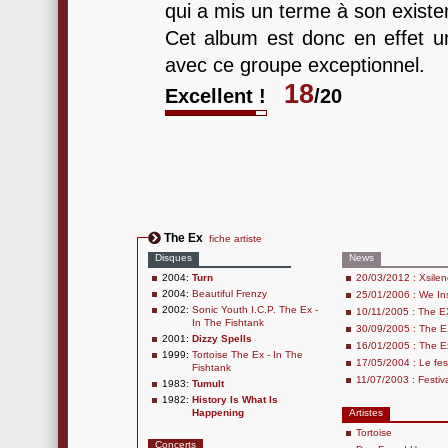
qui a mis un terme à son existe
Cet album est donc en effet u
avec ce groupe exceptionnel.
18
Excellent !
/20
The Ex
fiche artiste
Disques
News
2004:
Turn
20/03/2012 : Xsile
2004:
Beautiful Frenzy
25/01/2006 : We Ins
2002:
Sonic Youth I.C.P. The Ex -
10/11/2005 : The EX
In The Fishtank
30/09/2005 : The E
2001:
Dizzy Spells
16/01/2005 : The Ex
1999:
Tortoise The Ex - In The
17/05/2004 : Le fes
Fishtank
11/07/2003 : Festiva
1983:
Tumult
1982:
History Is What Is
Happening
Artistes
Tortoise
Concerts