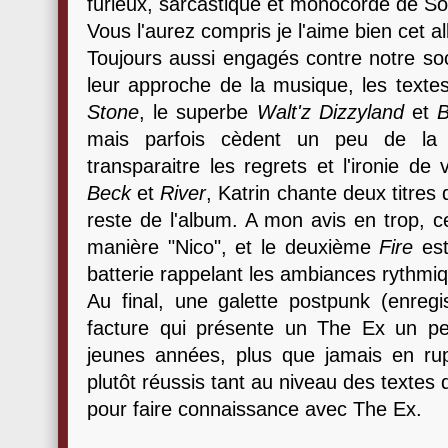
furieux, sarcastique et monocorde de So
Vous l'aurez compris je l'aime bien cet a
Toujours aussi engagés contre notre soc
leur approche de la musique, les tex
Stone
, le superbe
Walt'z Dizzyland
et
mais parfois cèdent un peu de la c
transparaitre les regrets et l'ironie de
Beck
et
River
, Katrin chante deux titres
reste de l'album. A mon avis en trop, c
manière "Nico", et le deuxième
Fire
est
batterie rappelant les ambiances rythmi
Au final, une galette postpunk (enregi
facture qui présente un The Ex un p
jeunes années, plus que jamais en ru
plutôt réussis tant au niveau des textes
pour faire connaissance avec The Ex.