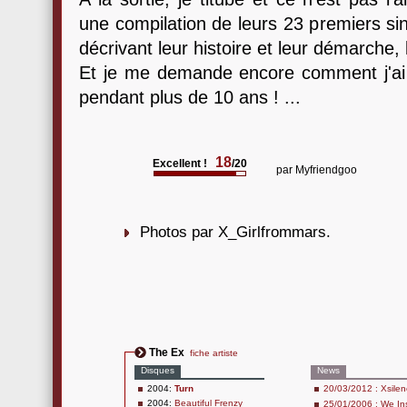
une compilation de leurs 23 premiers sin
décrivant leur histoire et leur démarche, 
Et je me demande encore comment j'ai 
pendant plus de 10 ans ! ...
18
Excellent !
/20
par
Myfriendgoo
Photos par X_Girlfrommars.
The Ex
fiche artiste
Disques
News
2004:
Turn
20/03/2012 : Xsile
2004:
Beautiful Frenzy
25/01/2006 : We Ins