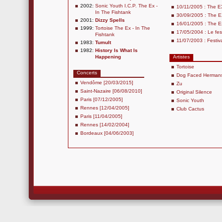
2002:
Sonic Youth I.C.P. The Ex -
10/11/2005 : The EX
In The Fishtank
30/09/2005 : The E
2001:
Dizzy Spells
16/01/2005 : The Ex
1999:
Tortoise The Ex - In The
17/05/2004 : Le fes
Fishtank
11/07/2003 : Festiva
1983:
Tumult
1982:
History Is What Is
Happening
Artistes
Tortoise
Concerts
Dog Faced Herman
Vendôme [20/03/2015]
Zu
Saint-Nazaire [06/08/2010]
Original Silence
Paris [07/12/2005]
Sonic Youth
Rennes [12/04/2005]
Club Cactus
Paris [11/04/2005]
Rennes [14/02/2004]
Bordeaux [04/06/2003]