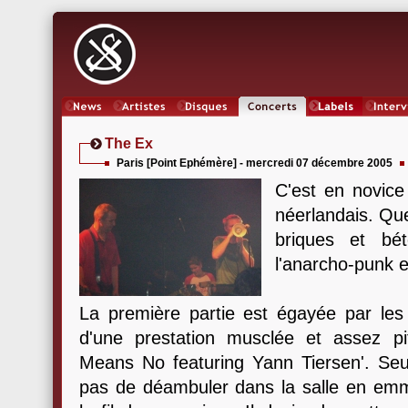
News
Artistes
Oeuvres
Concerts
Labels
Inter
The Ex
Paris [Point Ephémère] - mercredi 07 décembre 2005
C'est en novice 
néerlandais. Que
briques et bé
l'anarcho-punk 
La première partie est égayée par les 
d'une prestation musclée et assez pi
Means No featuring Yann Tiersen'. Seul 
pas de déambuler dans la salle en emm