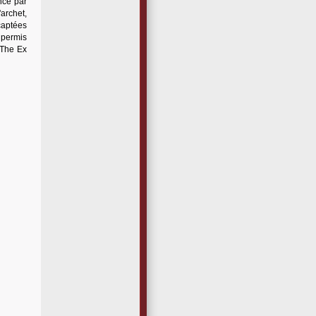
nce par
archet,
 captées
a permis
t The Ex