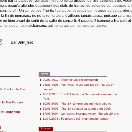
nt par la batteuse, véritable métronome du groupe, de riffs assénés avec viole
itions jusqu'à attendre quasiment des états de transe, de solos de contrebasse à l'
arsen... bref... Un concert de The Ex ! Le tout entrecoupé de musique ou de paroles
à la fin de morceaux (je ne la remercierai d'ailleurs jamais assez, puisque cela m'
 soirée bien avant de sortir de la salle de concert). 4 rappels !! (comme à Nantes) e
fortement pour les malchanceux qui ne les auraient encore jamais vu.
20
par
Dirty_feet
News
20/03/2012 : Xsilence vous recommande...
y
25/01/2006 : We Insist ! invite Luc Ex de THE EX en
.P. The Ex - In The
concert !!
10/11/2005 : The EX triplent à Rennes et reviennent à
Paris
 - In The Fishtank
30/09/2005 : The EX compile ses premiers albums
16/01/2005 : The Ex poursuit sa tournée en 2005 !
t Is Happening
17/05/2004 : Le festival Musique Action fête ses 20 ans !
11/07/2003 : Festivals d'été, il est encore temps !
]
Artistes