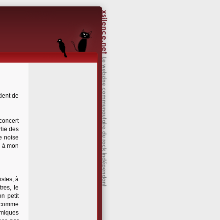
ient de
 concert
tie des
e noise
i à mon
stes, à
res, le
n petit
e comme
hmiques