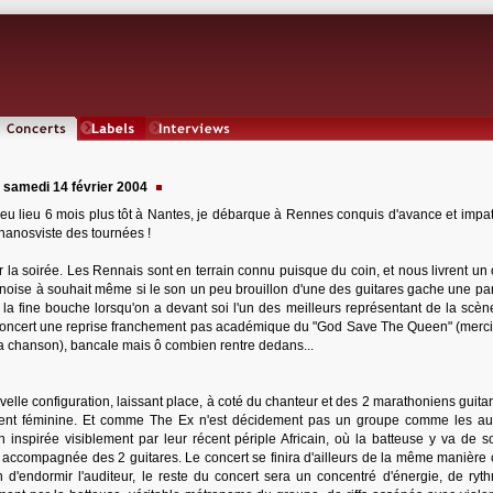
Concerts
Labels
Interviews
 samedi 14 février 2004
 eu lieu 6 mois plus tôt à Nantes, je débarque à Rennes conquis d'avance et impat
khanosviste des tournées !
r la soirée. Les Rennais sont en terrain connu puisque du coin, et nous livrent un
, noise à souhait même si le son un peu brouillon d'une des guitares gache une par
la fine bouche lorsqu'on a devant soi l'un des meilleurs représentant de la scèn
u concert une reprise franchement pas académique du "God Save The Queen" (merc
 la chanson), bancale mais ô combien rentre dedans...
lle configuration, laissant place, à coté du chanteur et des 2 marathoniens guitari
ment féminine. Et comme The Ex n'est décidement pas un groupe comme les aut
inspirée visiblement par leur récent périple Africain, où la batteuse y va de so
c, accompagnée des 2 guitares. Le concert se finira d'ailleurs de la même manièr
n d'endormir l'auditeur, le reste du concert sera un concentré d'énergie, de ryt