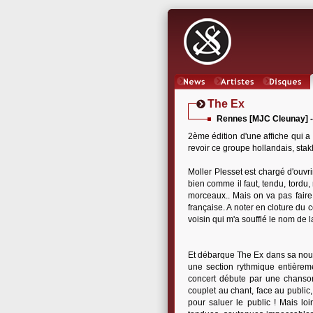
News
Artistes
Oeuvres
The Ex
Rennes [MJC Cleunay] -
2ème édition d'une affiche qui a
revoir ce groupe hollandais, sta
Moller Plesset est chargé d'ouvri
bien comme il faut, tendu, tordu
morceaux.. Mais on va pas faire 
française. A noter en cloture d
voisin qui m'a soufflé le nom de
Et débarque The Ex dans sa nouve
une section rythmique entière
concert débute par une chanson 
couplet au chant, face au publi
pour saluer le public ! Mais loi