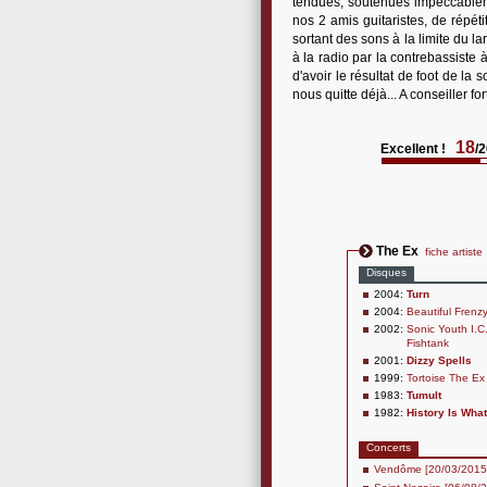
tendues, soutenues impeccableme
nos 2 amis guitaristes, de répét
sortant des sons à la limite du l
à la radio par la contrebassiste 
d'avoir le résultat de foot de la
nous quitte déjà... A conseiller 
18
Excellent !
/
The Ex
fiche artiste
Disques
2004:
Turn
2004:
Beautiful Frenz
2002:
Sonic Youth I.C
Fishtank
2001:
Dizzy Spells
1999:
Tortoise The Ex
1983:
Tumult
1982:
History Is Wha
Concerts
Vendôme [20/03/2015