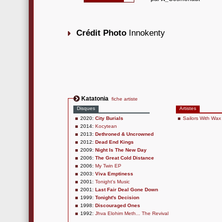
Crédit Photo
Innokenty
Katatonia
fiche artiste
Disques
Artistes
2020:
City Burials
Sailors With Wax
2014:
Kocytean
2013:
Dethroned & Uncrowned
2012:
Dead End Kings
2009:
Night Is The New Day
2006:
The Great Cold Distance
2006:
My Twin EP
2003:
Viva Emptiness
2001:
Tonight's Music
2001:
Last Fair Deal Gone Down
1999:
Tonight's Decision
1998:
Discouraged Ones
1992:
Jhva Elohim Meth... The Revival