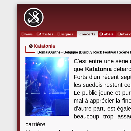
News
Artistes
Oeuvres
Concerts
Labels
Inter
Katatonia
Bomal/Ourthe - Belgique [Durbuy Rock Festival / Scène 
C'est entre une série
que
Katatonia
débarqu
Forts d'un récent sep
les suédois restent c
Le public jeune et pu
mal à apprécier la fi
d'autre part, est éga
beaucoup trop assa
carrière.