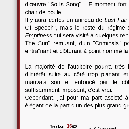
d'œuvre "Soil's Song", LE moment fort 
chair de poule.
Il y aura certes un anneau de
Last Fai
Of Speech", mais le reste du régime s
Emptiness
qui sera visité à quelques rep
The Sun" remuant, d'un "Criminals" p
entraînant et clôturant à point nommé la
La majorité de l'auditoire pourra très
d'intérêt suite au côté trop planant e
mauvais son et enfoncé par le cô
suffisamment imposant, c'est vrai.
Cependant, j'ai pour ma part assisté à 
élégant de la part d'un des plus grand g
16
Très bon
/20
par
X_
Cosmonaut