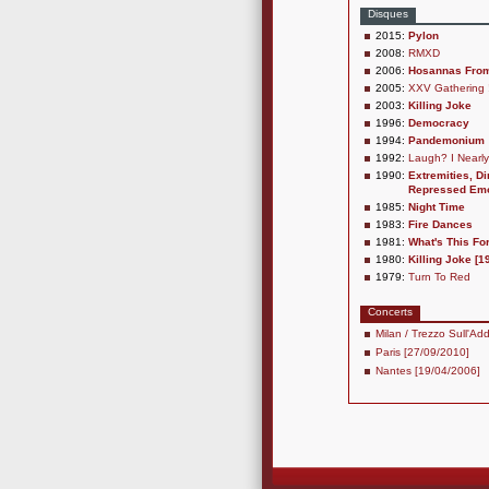
Disques
2015:
Pylon
2008:
RMXD
2006:
Hosannas From
2005:
XXV Gathering 
2003:
Killing Joke
1996:
Democracy
1994:
Pandemonium
1992:
Laugh? I Nearl
1990:
Extremities, Di
Repressed Emo
1985:
Night Time
1983:
Fire Dances
1981:
What's This For.
1980:
Killing Joke [1
1979:
Turn To Red
Concerts
Milan / Trezzo Sull'Ad
Paris [27/09/2010]
Nantes [19/04/2006]