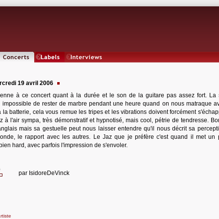
Concerts
Labels
Interviews
credi 19 avril 2006
enne à ce concert quant à la durée et le son de la guitare pas assez fort. La 
ble, impossible de rester de marbre pendant une heure quand on nous matraque a
la batterie, cela vous remue les tripes et les vibrations doivent forcément s'échap
z à l'air sympa, très démonstratif et hypnotisé, mais cool, pétrie de tendresse. Bo
glais mais sa gestuelle peut nous laisser entendre qu'il nous décrit sa percept
nde, le rapport avec les autres. Le Jaz que je préfère c'est quand il met un
ien hard, avec parfois l'impression de s'envoler.
0
par
IsidoreDeVinck
rtiste