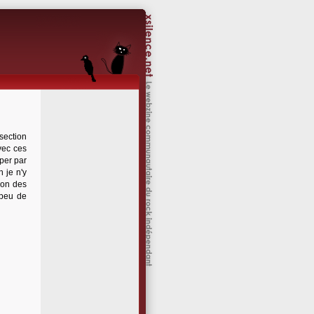
section
vec ces
per par
n je n'y
ion des
 peu de