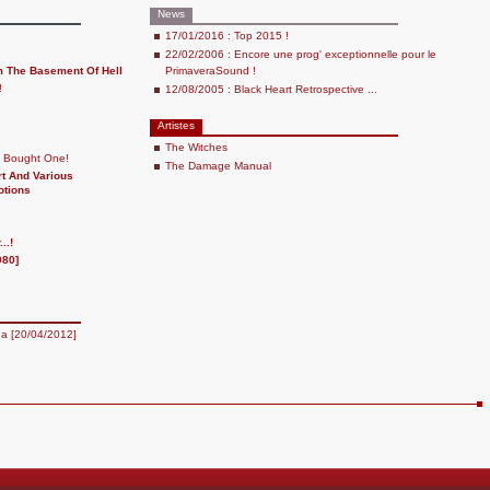
News
17/01/2016 : Top 2015 !
22/02/2006 : Encore une prog' exceptionnelle pour le
 The Basement Of Hell
PrimaveraSound !
!
12/08/2005 : Black Heart Retrospective ...
Artistes
The Witches
y Bought One!
The Damage Manual
rt And Various
tions
..!
980]
da [20/04/2012]