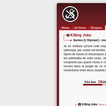
News
Artistes
Oeuvres
Killing Joke
Nantes [L'Olympic] - mer
Je ne mettrais qu'une note moy
rythmique par contre est terri
lignes de basse et mécaniques à 
les extrémités de votre corps. Ja
comprend pas grand chose à l'an
choses dans la jungle de ce mo
romantisme entre deux couplets b
16
Très bon
/2
Killing Joke
fiche a