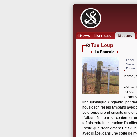
News
Artistes
Oeuvres
Tue-Loup
La Bancale
Label
Sortie 
Format 
Intime, 
L'entame
puissanc
le prou
une rythmique cinglante, pendan
nous dechirer les tympans avec 
Le groupe prend ensuite une orie
L'album finit par se conformer u
refrain entrainant ranime l'audi
Reste que "Mon Amant De St-Jean"
avec grâce, dans une sorte de m