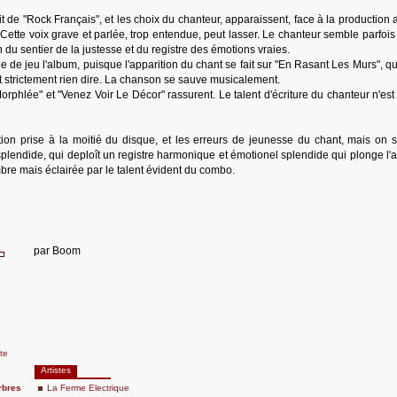
git de "Rock Français", et les choix du chanteur, apparaissent, face à la production 
Cette voix grave et parlée, trop entendue, peut lasser. Le chanteur semble parfois 
in du sentier de la justesse et du registre des émotions vraies.
 de jeu l'album, puisque l'apparition du chant se fait sur "En Rasant Les Murs", qu
ut strictement rien dire. La chanson se sauve musicalement.
orphlée" et "Venez Voir Le Décor" rassurent. Le talent d'écriture du chanteur n'est
ation prise à la moitié du disque, et les erreurs de jeunesse du chant, mais on s'
endide, qui deploît un registre harmonique et émotionel splendide qui plonge l'a
re mais éclairée par le talent évident du combo.
par
Boom
ste
Artistes
rbres
La Ferme Electrique