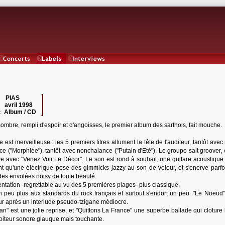
Concerts
Labels
Interviews
PIAS
 :
avril 1998
:
Album / CD
:
sombre, rempli d'espoir et d'angoisses, le premier album des sarthois, fait mouche.
 est merveilleuse : les 5 premiers titres allument la tête de l'auditeur, tantôt avec
e ("Morphlée"), tantôt avec nonchalance ("Putain d'Eté"). Le groupe sait groover, 
ve avec "Venez Voir Le Décor". Le son est rond à souhait, une guitare acoustique
t qu'une éléctrique pose des gimmicks jazzy au son de velour, et s'enerve parfo
des envolées noisy de toute beauté.
ntation -regrettable au vu des 5 premières plages- plus classique.
n peu plus aux standards du rock français et surtout s'endort un peu. "Le Noeud"
teur après un interlude pseudo-tzigane médiocre.
 est une jolie reprise, et "Quittons La France" une superbe ballade qui cloture 
oiteur sonore glauque mais touchante.