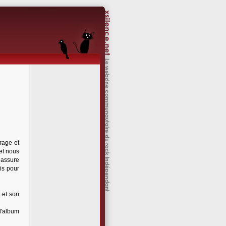
 rage et
et nous
 assure
is pour
 et son
l'album