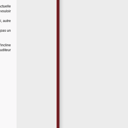
actuelle
vouloir
i, autre
 pas un
incline
uditeur