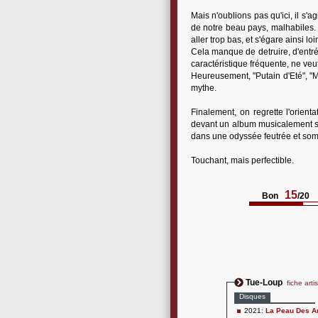
Mais n'oublions pas qu'ici, il s'a
de notre beau pays, malhabiles. 
aller trop bas, et s'égare ainsi lo
Cela manque de detruire, d'entrée
caractéristique fréquente, ne ve
Heureusement, "Putain d'Eté", "M
mythe.
Finalement, on regrette l'orient
devant un album musicalement spl
dans une odyssée feutrée et somb
Touchant, mais perfectible.
15
Bon
/20
Tue-Loup
fiche arti
Disques
2021:
La Peau Des A