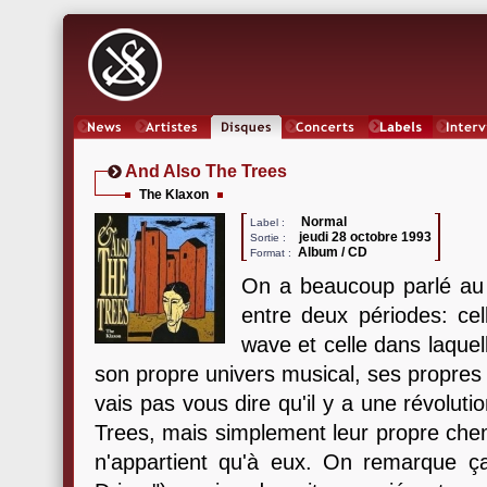
News
Artistes
Oeuvres
Concerts
Labels
Inter
And Also The Trees
The Klaxon
Normal
Label :
jeudi 28 octobre 1993
Sortie :
Album / CD
Format :
On a beaucoup parlé au s
entre deux périodes: ce
wave et celle dans laquell
son propre univers musical, ses propres 
vais pas vous dire qu'il y a une révolut
Trees, mais simplement leur propre chem
n'appartient qu'à eux. On remarque ç