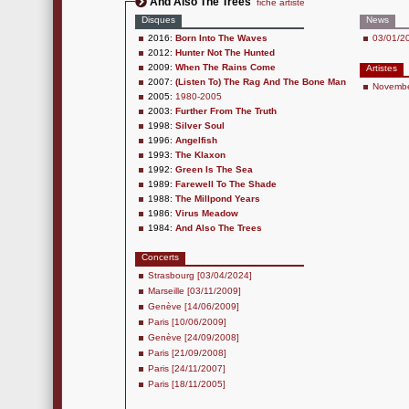
And Also The Trees
fiche artiste
Disques
News
2016:
Born Into The Waves
03/01/20
2012:
Hunter Not The Hunted
2009:
When The Rains Come
Artistes
2007:
(Listen To) The Rag And The Bone Man
Novemb
2005:
1980-2005
2003:
Further From The Truth
1998:
Silver Soul
1996:
Angelfish
1993:
The Klaxon
1992:
Green Is The Sea
1989:
Farewell To The Shade
1988:
The Millpond Years
1986:
Virus Meadow
1984:
And Also The Trees
Concerts
Strasbourg [03/04/2024]
Marseille [03/11/2009]
Genève [14/06/2009]
Paris [10/06/2009]
Genève [24/09/2008]
Paris [21/09/2008]
Paris [24/11/2007]
Paris [18/11/2005]