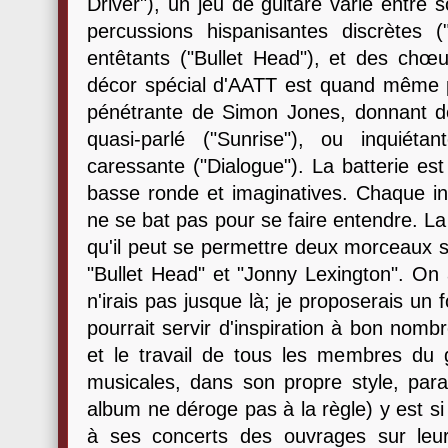
Driver"), un jeu de guitare varié entre so
percussions hispanisantes discrètes 
entêtants ("Bullet Head"), et des chœu
décor spécial d'AATT est quand même 
pénétrante de Simon Jones, donnant d
quasi-parlé ("Sunrise"), ou inquiét
caressante ("Dialogue"). La batterie est 
basse ronde et imaginatives. Chaque in
ne se bat pas pour se faire entendre. La
qu'il peut se permettre deux morceaux 
"Bullet Head" et "Jonny Lexington". On a
n'irais pas jusque là; je proposerais un 
pourrait servir d'inspiration à bon nomb
et le travail de tous les membres du g
musicales, dans son propre style, parais
album ne déroge pas à la règle) y est s
à ses concerts des ouvrages sur leu