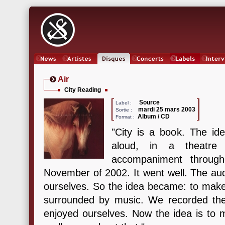
News
Artistes
Oeuvres
Concerts
Labels
Inter
Air
City Reading
Source
Label :
mardi 25 mars 2003
Sortie :
Album / CD
Format :
"City is a book. The id
aloud, in a theatre 
accompaniment throug
November of 2002. It went well. The au
ourselves. So the idea became: to make 
surrounded by music. We recorded the
enjoyed ourselves. Now the idea is to 