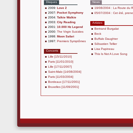
Disques
News
2009:
Love 2
19/08/2004 : La Route du Ro
2007:
Pocket Symphony
05/07/2004 : Cet été, prene
2004:
Talkie Walkie
2003:
City Reading
Artistes
2001:
10.000 Hz Legend
Bertrand Burgalat
2000:
The Virgin Suicides
Beck
1998:
Moon Safari
Buffalo Daughter
1997:
Premiers Symptômes
Sébastien Tellier
Lisa Papineau
Concerts
This Is Not A Love Song
Lille [15/11/2010]
Paris [11/01/2010]
Lille [17/11/2007]
Saint-Malo [14/08/2004]
Paris [11/03/2004]
Bordeaux [17/11/2001]
Bruxelles [11/09/2001]