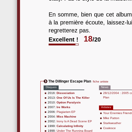
En somme, bien que cet album
à la première écoute, laissez-l
regretterez pas.
18
Excellent !
/20
The Dillinger Escape Plan
fiche artiste
Disques
News
2016:
Dissociation
28/12/2004 : 2005 c
Plan
2013:
One Of Us Is The Killer
2010:
Option Paralysis
2007:
Ire Works
Artistes
2006:
Plagiarism EP
Your Enemies Friend
2004:
Miss Machine
Mike Patton
2002:
Irony Is A Dead Scene EP
Starkweather
1999:
Calculating Infinity
Coalesce
1998:
Under The Running Board