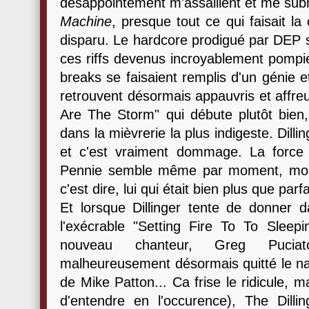
désappointement m'assaillent et me su
Machine
, presque tout ce qui faisait la
disparu. Le hardcore prodigué par DEP se
ces riffs devenus incroyablement pompier
breaks se faisaient remplis d'un génie e
retrouvent désormais appauvris et affr
Are The Storm" qui débute plutôt bien,
dans la mièvrerie la plus indigeste. Dill
et c'est vraiment dommage. La force 
Pennie semble même par moment, moins
c'est dire, lui qui était bien plus que parfa
Et lorsque Dillinger tente de donner
l'exécrable "Setting Fire To To Sleepin
nouveau chanteur, Greg Puciat
malheureusement désormais quitté le nav
de Mike Patton... Ca frise le ridicule, m
d'entendre en l'occurence), The Dill