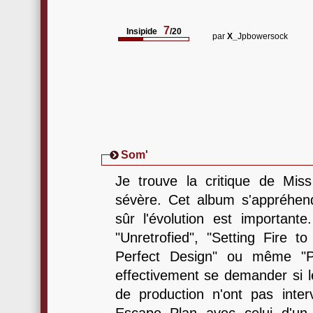
7
Insipide
/20
par
X_
Jpbowersock
Som'
Je trouve la critique de Mi
sévère. Cet album s'appréhen
sûr l'évolution est importante
"Unretrofied", "Setting Fire t
Perfect Design" ou même "
effectivement se demander si l
de production n'ont pas interv