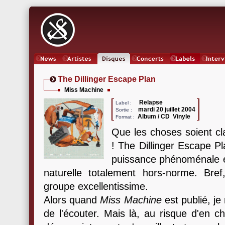
News
Artistes
Oeuvres
Concerts
Labels
Inter
The Dillinger Escape Plan
Miss Machine
Relapse
Label :
mardi 20 juillet 2004
Sortie :
Album / CD Vinyle
Format :
Que les choses soient clai
! The Dillinger Escape P
puissance phénoménale e
naturelle totalement hors-norme. Bre
groupe excellentissime.
Alors quand
Miss Machine
est publié, je
de l'écouter. Mais là, au risque d'en ch