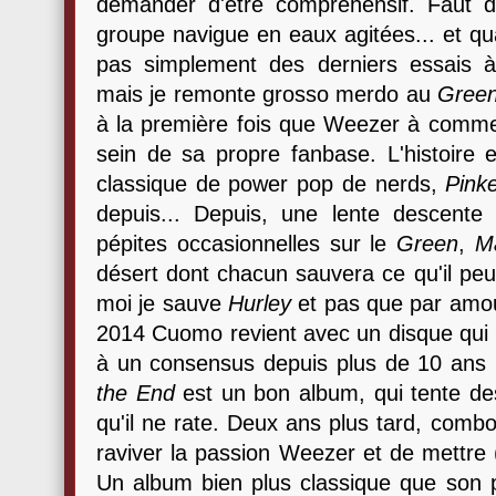
demander d'être compréhensif. Faut d
groupe navigue en eaux agitées... et qu
pas simplement des derniers essais à l
mais je remonte grosso merdo au
Gree
à la première fois que Weezer à commen
sein de sa propre fanbase. L'histoire
classique de power pop de nerds,
Pink
depuis... Depuis, une lente descente
pépites occasionnelles sur le
Green
,
Ma
désert dont chacun sauvera ce qu'il peu
moi je sauve
Hurley
et pas que par amo
2014 Cuomo revient avec un disque qui 
à un consensus depuis plus de 10 ans 
the End
est un bon album, qui tente des
qu'il ne rate. Deux ans plus tard, combo
raviver la passion Weezer et de mettre 
Un album bien plus classique que son p