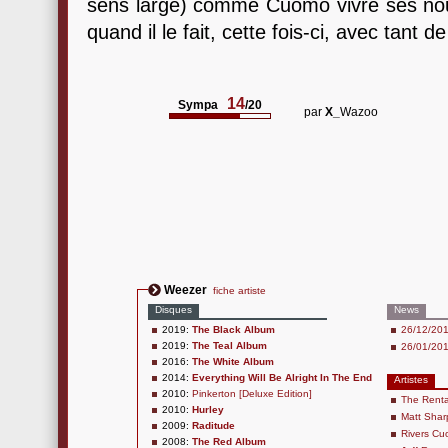
sens large) comme Cuomo vivre ses no
quand il le fait, cette fois-ci, avec tant 
14
Sympa
/20
par
X_
Wazoo
Weezer
fiche artiste
Disques
News
2019:
The Black Album
26/12/20
2019:
The Teal Album
26/01/20
2016:
The White Album
2014:
Everything Will Be Alright In The End
Artistes
2010:
Pinkerton [Deluxe Edition]
The Renta
2010:
Hurley
Matt Shar
2009:
Raditude
Rivers C
2008:
The Red Album