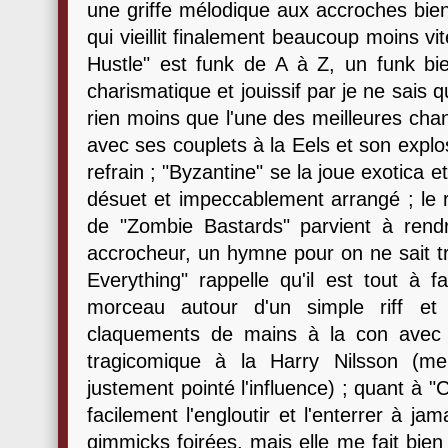
une griffe mélodique aux accroches bie
qui vieillit finalement beaucoup moins v
Hustle" est funk de A à Z, un funk bie
charismatique et jouissif par je ne sais q
rien moins que l'une des meilleures cha
avec ses couplets à la Eels et son expl
refrain ; "Byzantine" se la joue exotica e
désuet et impeccablement arrangé ; le 
de "Zombie Bastards" parvient à rendre
accrocheur, un hymne pour on ne sait t
Everything" rappelle qu'il est tout à f
morceau autour d'un simple riff et 
claquements de mains à la con avec 
tragicomique à la Harry Nilsson (me
justement pointé l'influence) ; quant à "C
facilement l'engloutir et l'enterrer à j
gimmicks foirées, mais elle me fait bien 