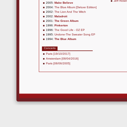
Jeff Rose
2005:
Make Believe
2004:
The Blue Album [Deluxe Edition]
2002:
The Lion And The Witch
2002:
Maladroit
2001:
The Green Album
1996:
Pinkerton
1996:
The Good Life - OZ EP
1995:
Undone-The Sweater Song EP
1994:
The Blue Album
Concerts
Paris [19/10/2017]
Amsterdam [08/04/2016]
Paris [08/06/2005]