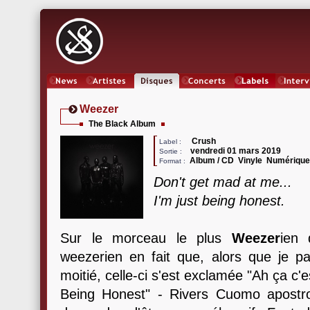
News
Artistes
Oeuvres
Concerts
Labels
Inter
Weezer
The Black Album
Crush
Label :
vendredi 01 mars 2019
Sortie :
Album / CD Vinyle Numériqu
Format :
Don't get mad at me...
I'm just being honest.
Sur le morceau le plus
Weezer
ien
weezerien en fait que, alors que je p
moitié, celle-ci s'est exclamée "Ah ça c'
Being Honest" - Rivers Cuomo apostr