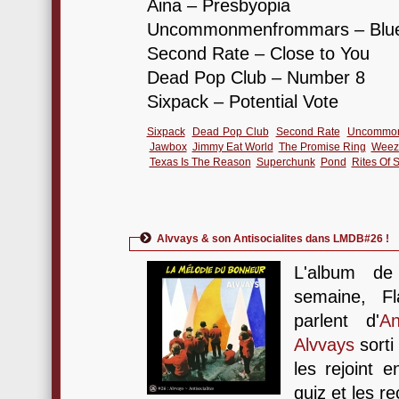
Aina – Presbyopia
Uncommonmenfrommars – Blu
Second Rate – Close to You
Dead Pop Club – Number 8
Sixpack – Potential Vote
Sixpack
Dead Pop Club
Second Rate
Uncommon
Jawbox
Jimmy Eat World
The Promise Ring
Weez
Texas Is The Reason
Superchunk
Pond
Rites Of 
Alvvays & son Antisocialites dans LMDB#26 !
L'album de
semaine, F
parlent d'
An
Alvvays
sorti
les rejoint e
quiz et les re