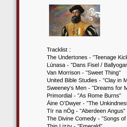
Tracklist :
The Undertones - "Teenage Kic
Lúnasa - "Dans Fisel / Ballyoga
Van Morrison - "Sweet Thing"
United Bible Studies - "Clay in
Sweeney's Men - "Dreams for 
Primordial - "As Rome Burns"
Áine O'Dwyer - "The Unkindnes
Tír na nÓg - "Aberdeen Angus"
The Divine Comedy - "Songs of
Thin Lizzy - "Emerald"