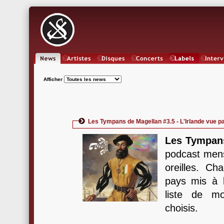
News
Artistes
Oeuvres
Concerts
Labels
Inter
Afficher
Les Tympans de Magellan #3.5 - L'Irlande vue p
Les Tympan
podcast mens
oreilles. C
pays mis à l
liste de m
choisis.