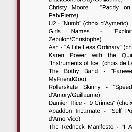
Christy Moore - "Paddy on
Pab/Pierre)
U2 - "Numb" (choix d'Aymeric)
Girls Names - "Explo
Zebulon/Christophe)
Ash - "A Life Less Ordinary" (c
Karen Power with the Qui
"Instruments of Ice" (choix de L
The Bothy Band - "Farewel
MyFriendGoo)
Rollerskate Skinny - "Spee
d'Amory/Guillaume)
Damien Rice - "9 Crimes" (choix
Abaddon Incarnate - "Self Por
d'Arno Vice)
The Redneck Manifesto - "I A