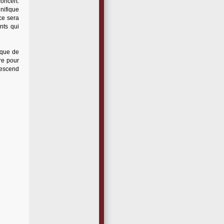
oncert.
gnifique
 ce sera
nts qui
sque de
re pour
edescend