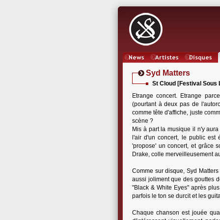
News
Artistes
Oeuvres
Syd Matters
St Cloud [Festival Sous
Etrange concert. Etrange parc
(pourtant à deux pas de l'auto
comme tête d'affiche, juste comme
scène ?
Mis à part la musique il n'y aura
l'air d'un concert, le public e
'propose' un concert, et grâce
Drake, colle merveilleusement a
Comme sur disque, Syd Matters jo
aussi joliment que des gouttes de 
"Black & White Eyes" après plus
parfois le ton se durcit et les gu
Chaque chanson est jouée quas