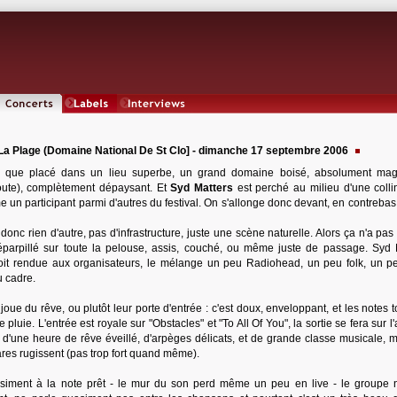
Concerts
Labels
Interviews
 La Plage (Domaine National De St Clo] - dimanche 17 septembre 2006
e que placé dans un lieu superbe, un grand domaine boisé, absolument mag
route), complètement dépaysant. Et
Syd Matters
est perché au milieu d'une colli
 un participant parmi d'autres du festival. On s'allonge donc devant, en contrebas 
 donc rien d'autre, pas d'infrastructure, juste une scène naturelle. Alors ça n'a pas
st éparpillé sur toute la pelouse, assis, couché, ou même juste de passage. Syd 
 soit rendue aux organisateurs, le mélange un peu Radiohead, un peu folk, un p
u cadre.
ue du rêve, ou plutôt leur porte d'entrée : c'est doux, enveloppant, et les notes 
pluie. L'entrée est royale sur "Obstacles" et "To All Of You", la sortie se fera sur l
 d'une heure de rêve éveillé, d'arpèges délicats, et de grande classe musicale, 
itares rugissent (pas trop fort quand même).
iment à la note prêt - le mur du son perd même un peu en live - le groupe n