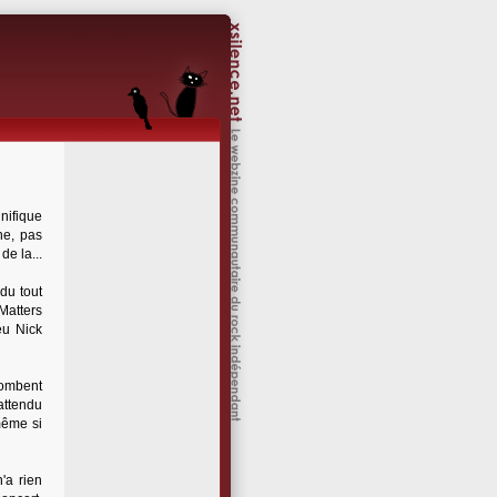
nifique
ne, pas
de la...
 du tout
Matters
eu Nick
tombent
'attendu
même si
'a rien