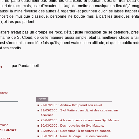
ant, ne parle quasiment pas entre les chansons et pourtant c'est un très beau c
oncert de rock, mais juste d'écouter : il s'agit de mettre en musique un lieu déjà ma
 a aussi la mine rêveuse des autres à regarder) et pour peu qu'on se laisse happer
ncert de musique classique, personne ne bouge (mis à part les quelques enfa
, et très peu parlent.
ters n'était pas un groupe de rock, c'était juste l'occasion de se détendre, pre
omaine de St Cloud, de cette manière aussi simple, était la meilleure chose à fai
'est sûrement la première fois qu'ils jouent vraiment en altitude, et que le public r
 ses esprits.
par
Pandanloeil
artiste
News
27/07/2005 : Andrew Bird prend son envol ...
31/05/2005 : Syd Matters : un clip et des cadeaux sur
XSilence.
23/04/2005 : A la découverte du nouveau Syd Matters ...
umaine
19/03/2005 : Des nouvelles de Syd Matters.
ll Foresee
22/09/2004 : Cocosuma : à découvrir en concert.
03/07/2004 : Paris, la Plage ... et des concerts !
 A Sigh