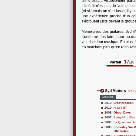
d'intéressant visuellement parl
L'intérêt n'est pas de 'voir' un c
(et si jamais on s'en lasse, il y
une expérience proche d'un co
s'ébrouent juste devant le groupe)
Même avec des guitares, Syd Mat
s'endormir, les faire jouer au d
valoriser leur musique. En plus c
en marchant plus qu'en retrouvant
17
Parfait
/20
Syd Matters
fiche 
Disques
2010:
Brotherocean
2010:
Hi Life EP
2008:
Ghost Days
2007:
Everything Else
2007:
La Question H
2005:
Someday We Wi
Obstacles
2003:
A Whisper And