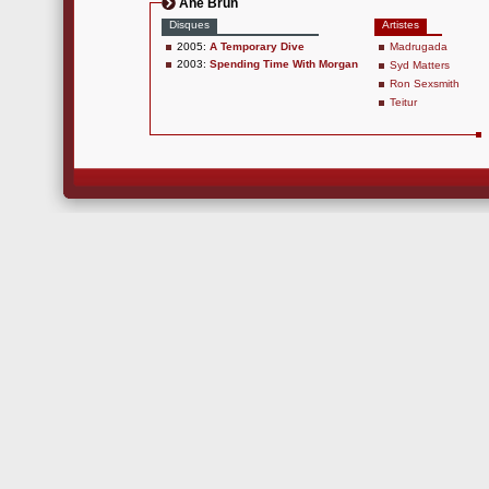
Ane Brun
Disques
Artistes
2005:
A Temporary Dive
Madrugada
2003:
Spending Time With Morgan
Syd Matters
Ron Sexsmith
Teitur