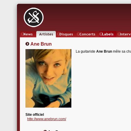
News
Artistes
Oeuvres
Concerts
Labels
Inter
Ane Brun
La guitariste
Ane Brun
mêle sa cha
Site officiel
http://www.anebrun.com/