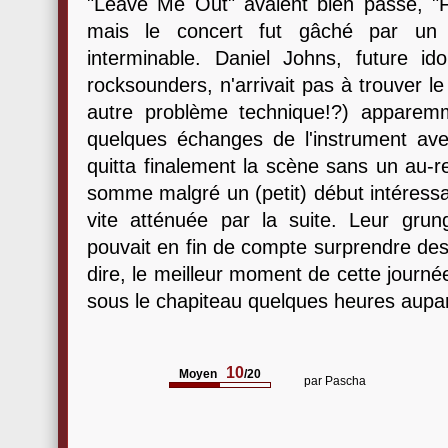
"Leave Me Out" avaient bien passé, "F
mais le concert fut gâché par un r
interminable. Daniel Johns, future i
rocksounders, n'arrivait pas à trouver l
autre problème technique!?) apparemm
quelques échanges de l'instrument avec
quitta finalement la scène sans un au-
somme malgré un (petit) début intéressan
vite atténuée par la suite. Leur gru
pouvait en fin de compte surprendre des 
dire, le meilleur moment de cette journé
sous le chapiteau quelques heures aupa
10
Moyen
/20
par
Pascha