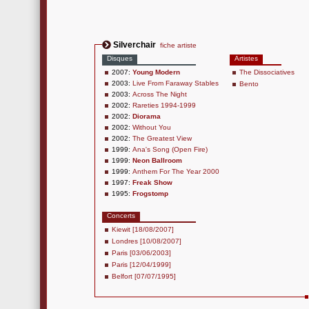
Silverchair
fiche artiste
Disques
Artistes
2007:
Young Modern
The Dissociatives
2003:
Live From Faraway Stables
Bento
2003:
Across The Night
2002:
Rareties 1994-1999
2002:
Diorama
2002:
Without You
2002:
The Greatest View
1999:
Ana's Song (Open Fire)
1999:
Neon Ballroom
1999:
Anthem For The Year 2000
1997:
Freak Show
1995:
Frogstomp
Concerts
Kiewit [18/08/2007]
Londres [10/08/2007]
Paris [03/06/2003]
Paris [12/04/1999]
Belfort [07/07/1995]