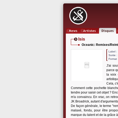
News
Artistes
Oeuvres
Isis
Oceanic: Remixes/Reint
Label
Sortie 
Format 
J'ai so
parce qu
la voix
artistiq
Cela, c'
Comment cette pochette blanche
tendre pour saisir cet objet ? En
m'a convaincu. En vrac, on retr
JK Broadrick, autant d'arguments
De façon générale, le terme "rem
malaxé, fondu, pour être propo
marque du talent et de la grâce à l