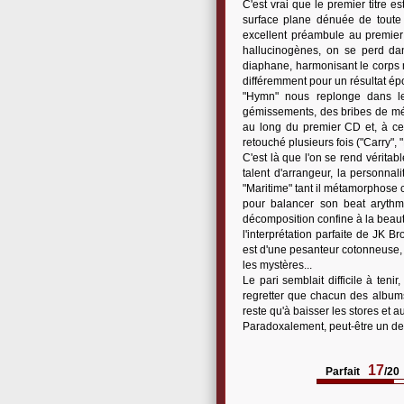
C'est vrai que le premier titre e
surface plane dénuée de toute 
excellent préambule au premier 
hallucinogènes, on se perd dan
diaphane, harmonisant le corps mor
différemment pour un résultat ép
"Hymn" nous replonge dans le 
gémissements, des bribes de mélo
au long du premier CD et, à ce t
retouché plusieurs fois ("Carry", 
C'est là que l'on se rend vérita
talent d'arrangeur, la personnal
"Maritime" tant il métamorphose 
pour balancer son beat arythmi
décomposition confine à la beau
l'interprétation parfaite de JK B
est d'une pesanteur cotonneuse, le
les mystères...
Le pari semblait difficile à teni
regretter que chacun des albums 
reste qu'à baisser les stores et
Paradoxalement, peut-être un des 
17
Parfait
/20