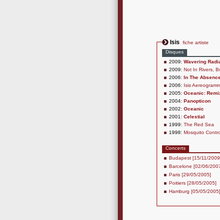
Isis
fiche artiste
Disques
2009:
Wavering Radi
2009:
Not In Rivers, B
2006:
In The Absence
2006:
Isis Aereogramm
2005:
Oceanic: Remix
2004:
Panopticon
2002:
Oceanic
2001:
Celestial
1999:
The Red Sea
1998:
Mosquito Contro
Concerts
Budapest [15/11/2009
Barcelone [02/06/200
Paris [29/05/2005]
Poitiers [28/05/2005]
Hamburg [05/05/2005