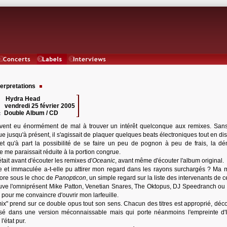
Concerts
Labels
Interviews
erpretations
Hydra Head
 :
vendredi 25 février 2005
:
Double Album / CD
:
uvent eu énormément de mal à trouver un intérêt quelconque aux remixes. San
e jusqu'à présent, il s'agissait de plaquer quelques beats électroniques tout en di
 et qu'à part la possibilité de se faire un peu de pognon à peu de frais, la d
ue me paraissait réduite à la portion congrue.
était avant d'écouter les remixes d'
Oceanic
, avant même d'écouter l'album original.
 et immaculée a-t-elle pu attirer mon regard dans les rayons surchargés ? Ma 
core sous le choc de
Panopticon
, un simple regard sur la liste des intervenants de c
ouve l'omniprésent Mike Patton, Venetian Snares, The Oktopus, DJ Speedranch ou
 pour me convaincre d'ouvrir mon larfeuille.
ix" prend sur ce double opus tout son sens. Chacun des titres est approprié, décon
sé dans une version méconnaissable mais qui porte néanmoins l'empreinte d'I
'état pur.