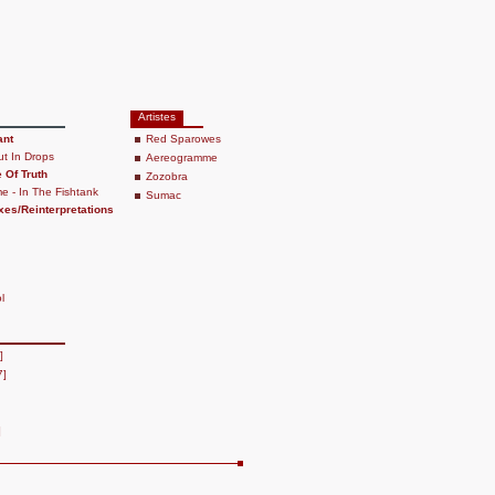
Artistes
ant
Red Sparowes
ut In Drops
Aereogramme
 Of Truth
Zozobra
e - In The Fishtank
Sumac
es/Reinterpretations
l
]
7]
]