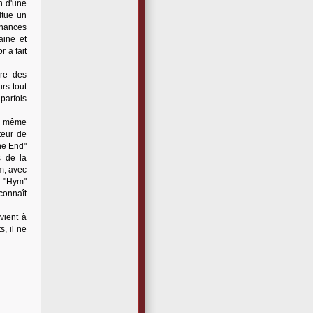
on d'une
itue un
onances
aine et
r a fait
ire des
rs tout
parfois
du même
teur de
he End"
s de la
m, avec
on "Hym"
 connaît
 vient à
, il ne