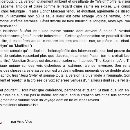
st déroutant. La version totalement ambient et grésillante de "Weight" offre la visi
aspérité, limpide et claire comme le regard d'une sainte en extase. Elle const
choc tellurique : "False Light." Morceau tendu et étouffant, agrémenté de diss
s un labyrinthe noir où la seule lueur est cette étrange voix de femme, loint
tel et l'âme éternelle. Il était difficile de faire mieux que l'original, alors Ayal Nao
oustouflant.
bruitisme à l'état brut, une masse sonore dont arrivent à peine à s'extra
dies saccagées à la scie industrielle... Cette expérimentation se poursuit d'ailleu
itre, il est intéressant de comparer les remixes entre eux, un même titre étant 
"Hym" ou "Maritime.")
blement compte qu'en dépit de l'hétérogénéité des intervenants, tous font preuve 
ité de certains ressortant plus que d'autres, notamment Patton (on le croirait l'au
ce titre), Venetian Snares qui déconstruit selon son habitude "The Beginning And T
que unique sur des voix distordues à l'extrême, ralentie, inversée. Son sen
té des choses rares et sa version est un des meilleurs moments de ce double albu
roadrick, très "Jesu Style" et somme toute la version la plus fidèle à l'originale. S
nt et répétitif, à la croisée de voix éthérées venues d'un ailleurs dont seule l'élite
r, et pourtant... Tout n'est que cohérence, pertinence et talent. Si bien que l'on en
d'Isis ne subisse pas le même sort car quand la création atteint de tels sommets
 augmenter le volume pour un voyage dont on ne veut pas revenir.
meilleurs albums d'Isis...
par
Arno Vice