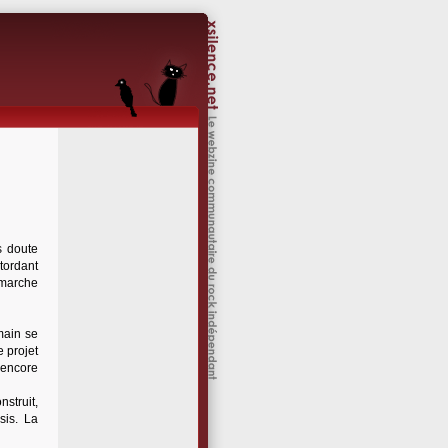
s doute
stordant
émarche
main se
e projet
 encore
struit,
sis. La