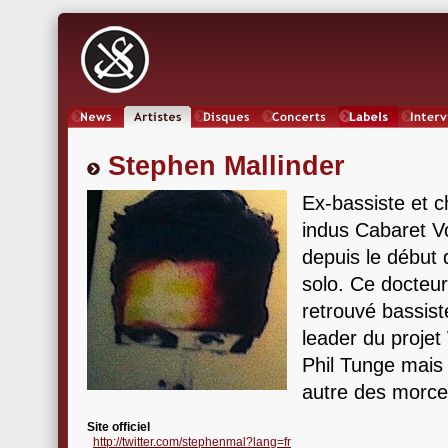
News
Artistes
Oeuvres
Concerts
Labels
Inter
Stephen Mallinder
Ex-bassiste et c
indus Cabaret Vo
depuis le début
solo. Ce docteur
retrouvé bassis
leader du proje
Phil Tunge mais
autre des morce
Site officiel
http://twitter.com/stephenmal?lang=fr