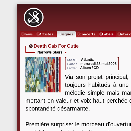
News
Artistes
Oeuvres
Concerts
Labels
Inter
Death Cab For Cutie
Narrows Stairs
Atlantic
Label :
mercredi 28 mai 2008
Sortie :
Album / CD
Format :
Via son projet principa
toujours habitués à une 
mélodie simple mais mar
mettant en valeur et voix haut perchée 
spontanéité désarmante.
Première surprise: le morceau d'ouvertur