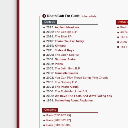
Death Cab For Cutie
fiche artiste
Disques
Artistes
2022:
Asphalt Meadows
Pedro
2020:
The Georgia E.P.
All-T
2019:
The Blue EP
The P
2018:
Thank You For Today
Juno
2015:
Kintsugi
The 
2011:
Codes & Keys
2009:
The Open Door EP
2008:
Narrows Stairs
2005:
Plans
2005:
The John Byrd E.P.
2003:
Transatlanticism
2002:
You Can Play These Songs With Chords
2002:
The Stability E.P.
2001:
The Photo Album
2000:
The Forbidden Love E.P.
2000:
We Have The Facts And We're Voting Yes
1998:
Something About Airplanes
Concerts
Paris [02/02/2019]
Paris [28/05/2012]
Paris [23/11/2008]