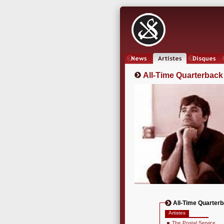
News
Artistes
Oeuvres
All-Time Quarterback
All-Time Quarter
Artistes
The Postal Service