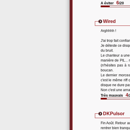
6
A éviter
/20
Wired
Arghhhh !
J'ai trop fait conf
Je déteste ce disqu
du bruit.
Le chanteur a une
manière de PIL... 
(n'hésites pas à r
boucan.
Le dernier morcea
c'est le même riff
disque ne dure pa
Non c'est une arn
4
Très mauvais
/
DKPulsor
Fin Août. Retour au
rentrer bien tranqu