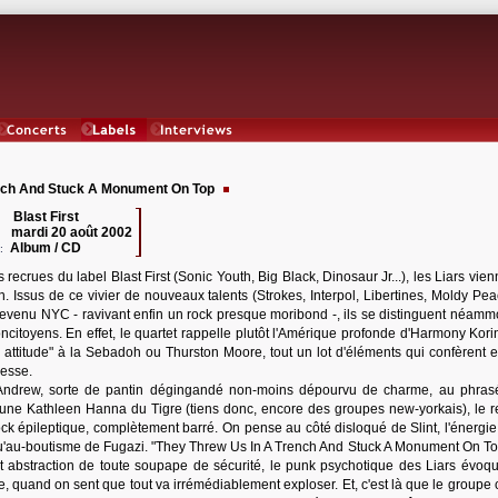
Concerts
Labels
Interviews
nch And Stuck A Monument On Top
Blast First
 :
mardi 20 août 2002
:
Album / CD
:
 recrues du label Blast First (Sonic Youth, Big Black, Dinosaur Jr...), les Liars vie
n. Issus de ce vivier de nouveaux talents (Strokes, Interpol, Libertines, Moldy Pea
devenu NYC - ravivant enfin un rock presque moribond -, ils se distinguent néamm
oncitoyens. En effet, le quartet rappelle plutôt l'Amérique profonde d'Harmony Kori
r attitude" à la Sebadoh ou Thurston Moore, tout un lot d'éléments qui confèrent e
lesse.
s Andrew, sorte de pantin dégingandé non-moins dépourvu de charme, au phras
 une Kathleen Hanna du Tigre (tiens donc, encore des groupes new-yorkais), le r
ck épileptique, complètement barré. On pense au côté disloqué de Slint, l'énergie
qu'au-boutisme de Fugazi. "They Threw Us In A Trench And Stuck A Monument On Top
 abstraction de toute soupape de sécurité, le punk psychotique des Liars évoqu
e, quand on sent que tout va irrémédiablement exploser. Et, c'est là que le groupe 