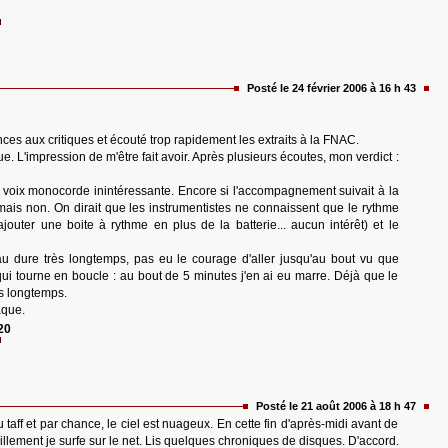
Posté le 24 février 2006 à 16 h 43
iances aux critiques et écouté trop rapidement les extraits à la FNAC.
e. L'impression de m'être fait avoir. Après plusieurs écoutes, mon verdict :
 voix monocorde inintéressante. Encore si l'accompagnement suivait à la
mais non. On dirait que les instrumentistes ne connaissent que le rythme
ajouter une boite à rythme en plus de la batterie... aucun intérêt) et le
u dure très longtemps, pas eu le courage d'aller jusqu'au bout vu que
 qui tourne en boucle : au bout de 5 minutes j'en ai eu marre. Déjà que le
s longtemps.
aque.
20
Posté le 21 août 2006 à 18 h 47
 taff et par chance, le ciel est nuageux. En cette fin d'après-midi avant de
illement je surfe sur le net. Lis quelques chroniques de disques. D'accord.