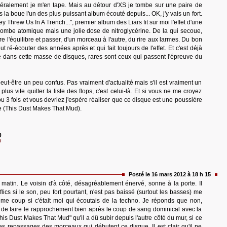
éralement je m'en tape. Mais au détour d'XS je tombe sur une paire de
s la boue l'un des plus puissant album écouté depuis... OK, j'y vais un fort.
 Threw Us In A Trench...", premier album des Liars fit sur moi l'effet d'une
mbe atomique mais une jolie dose de nitroglycérine. De la qui secoue,
rdre l'équilibre et passer, d'un morceau à l'autre, du rire aux larmes. Du bon
t ré-écouter des années après et qui fait toujours de l'effet. Et c'est déjà
 dans cette masse de disques, rares sont ceux qui passent l'épreuve du
peut-être un peu confus. Pas vraiment d'actualité mais s'il est vraiment un
plus vite quitter la liste des flops, c'est celui-là. Et si vous ne me croyez
ou 3 fois et vous devriez j'espère réaliser que ce disque est une poussière
ue (This Dust Makes That Mud).
0
Posté le 16 mars 2012 à 18 h 15
matin. Le voisin d'à côté, désagréablement énervé, sonne à la porte. Il
flics si le son, peu fort pourtant, n'est pas baissé (surtout les basses) me
 coup si c'était moi qui écoutais de la techno. Je réponds que non,
 de faire le rapprochement bien après le coup de sang dominical avec la
is Dust Makes That Mud" qu'il a dû subir depuis l'autre côté du mur, si ce
les repassages des morceaux qui débutent ce disque. Il est clair qu'il ne