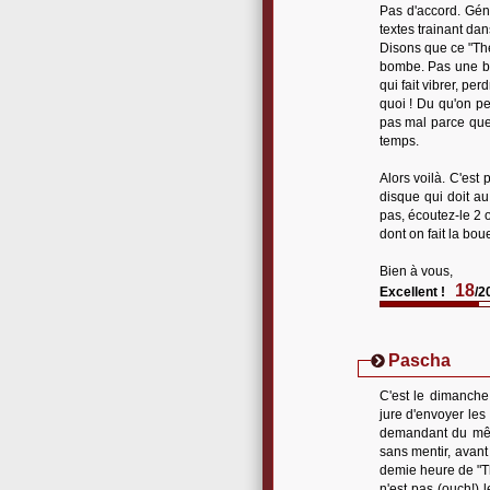
Pas d'accord. Gén
textes trainant dan
Disons que ce "They
bombe. Pas une bo
qui fait vibrer, pe
quoi ! Du qu'on peu
pas mal parce que
temps.
Alors voilà. C'est 
disque qui doit au 
pas, écoutez-le 2 
dont on fait la bo
Bien à vous,
18
Excellent !
/2
Pascha
C'est le dimanche 
jure d'envoyer les 
demandant du même
sans mentir, avant
demie heure de "Th
n'est pas (ouch!) 