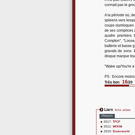
connait pas le gr
A la période où, de
spleens vers lesqu
coups sismisques 
de ses complices 
quatre premiers 
Compton", "Loose 
batterie et basse 
gravats de sons. 
disque marque tou
"Wake up/You're a p
PS : Encore moins
16
Très bon
/20
Liars
fiche artiste
Disques
2017:
TFCF
2012:
WIXIW
2010:
Sisterworld