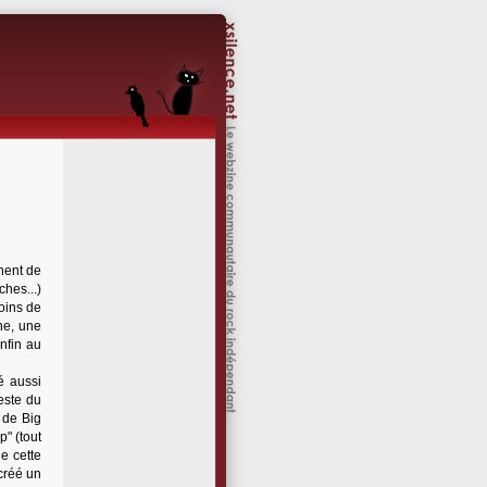
nnent de
ches...)
oins de
ne, une
nfin au
é aussi
este du
 de Big
" (tout
e cette
créé un