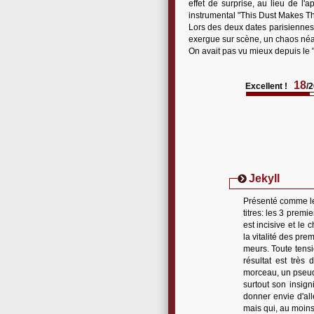
effet de surprise, au lieu de l'
instrumental "This Dust Makes Tha
Lors des deux dates parisiennes,
exergue sur scène, un chaos né
On avait pas vu mieux depuis le 
18
Excellent !
/
Jekyll
Présenté comme le 
titres: les 3 premi
est incisive et le 
la vitalité des pr
meurs. Toute tensi
résultat est très
morceau, un pseudo
surtout son insign
donner envie d'all
mais qui, au moins,