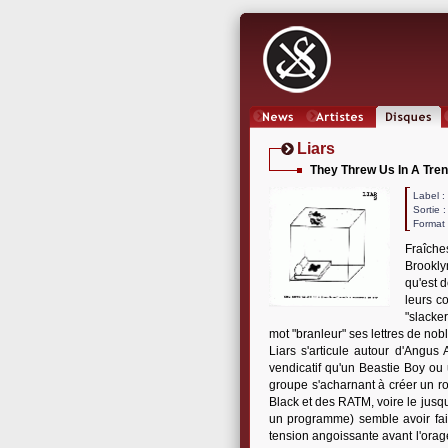
News
Artistes
Oeuvres
Liars
They Threw Us In A Tre
Label
Sortie 
Format 
Fraîches
Brookly
qu'est 
leurs c
"slacke
mot "branleur" ses lettres de nob
Liars s'articule autour d'Angu
vendicatif qu'un Beastie Boy ou
groupe s'acharnant à créer un ro
Black et des RATM, voire le jus
un programme) semble avoir fait
tension angoissante avant l'orag