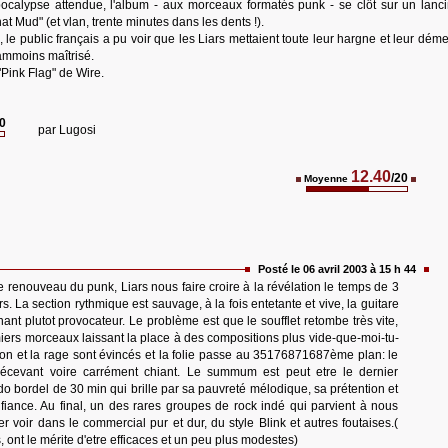
apocalypse attendue, l'album - aux morceaux formatés punk - se clôt sur un lanci
t Mud" (et vlan, trente minutes dans les dents !).
 le public français a pu voir que les Liars mettaient toute leur hargne et leur dém
ammoins maîtrisé.
"Pink Flag" de Wire.
20
par
Lugosi
12.40
/20
Moyenne
Posté le 06 avril 2003 à 15 h 44
renouveau du punk, Liars nous faire croire à la révélation le temps de 3
ers. La section rythmique est sauvage, à la fois entetante et vive, la guitare
chant plutot provocateur. Le problème est que le soufflet retombe très vite,
emiers morceaux laissant la place à des compositions plus vide-que-moi-tu-
on et la rage sont évincés et la folie passe au 35176871687ème plan: le
 décevant voire carrément chiant. Le summum est peut etre le dernier
 bordel de 30 min qui brille par sa pauvreté mélodique, sa prétention et
ifiance. Au final, un des rares groupes de rock indé qui parvient à nous
er voir dans le commercial pur et dur, du style Blink et autres foutaises.(
 ont le mérite d'etre efficaces et un peu plus modestes)