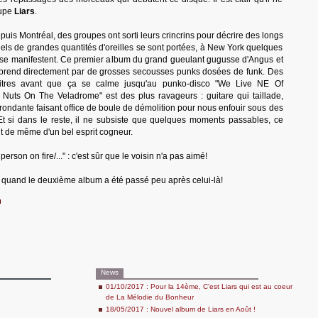
oupe
Liars
.
puis Montréal, des groupes ont sorti leurs crincrins pour décrire des longs
els de grandes quantités d'oreilles se sont portées, à New York quelques
se manifestent. Ce premier album du grand gueulant gugusse d'Angus et
prend directement par de grosses secousses punks dosées de funk. Des
titres avant que ça se calme jusqu'au punko-disco "We Live NE Of
Nuts On The Veladrome" est des plus ravageurs : guitare qui taillade,
grondante faisant office de boule de démolition pour nous enfouir sous des
Et si dans le reste, il ne subsiste que quelques moments passables, ce
t de même d'un bel esprit cogneur.
erson on fire/..." : c'est sûr que le voisin n'a pas aimé!
 quand le deuxième album a été passé peu après celui-là!
News
01/10/2017 : Pour la 14ème, C'est Liars qui est au coeur
de La Mélodie du Bonheur
18/05/2017 : Nouvel album de Liars en Août !