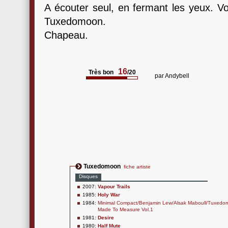
A écouter seul, en fermant les yeux. V
Tuxedomoon.
Chapeau.
16
Très bon
/20
par
Andybell
Tuxedomoon
fiche artiste
Disques
2007:
Vapour Trails
1985:
Holy War
1984:
Minimal Compact/Benjamin Lew/Alsak Maboull/Tuxedo
Made To Measure Vol.1
1981:
Desire
1980:
Half Mute