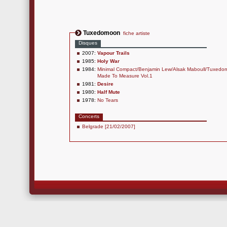
Tuxedomoon
fiche artiste
Disques
2007:
Vapour Trails
1985:
Holy War
1984:
Minimal Compact/Benjamin Lew/Alsak Maboull/Tuxedo
Made To Measure Vol.1
1981:
Desire
1980:
Half Mute
1978:
No Tears
Concerts
Belgrade [21/02/2007]