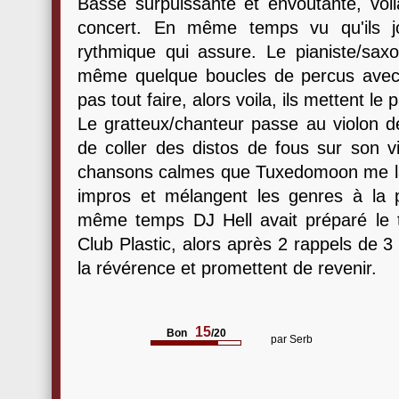
Basse surpuissante et envoûtante, voil
concert. En même temps vu qu'ils jo
rythmique qui assure. Le pianiste/sax
même quelque boucles de percus avec 
pas tout faire, alors voila, ils mettent le
Le gratteux/chanteur passe au violon d
de coller des distos de fous sur son vi
chansons calmes que Tuxedomoon me lais
impros et mélangent les genres à la pe
même temps DJ Hell avait préparé le 
Club Plastic, alors après 2 rappels de 3 
la révérence et promettent de revenir.
15
Bon
/20
par
Serb