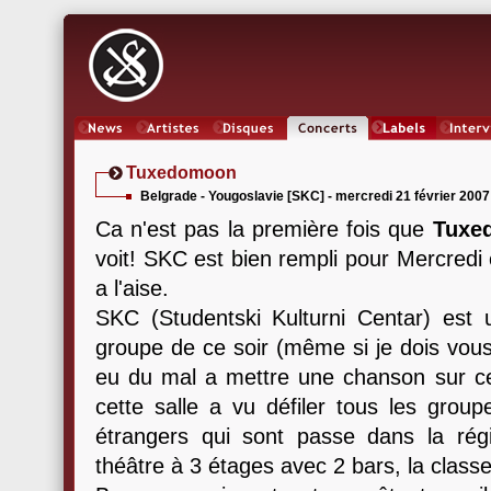
News
Artistes
Oeuvres
Concerts
Labels
Inter
Tuxedomoon
Belgrade - Yougoslavie [SKC] - mercredi 21 février 2007
Ca n'est pas la première fois que
Tuxe
voit! SKC est bien rempli pour Mercredi 
a l'aise.
SKC (Studentski Kulturni Centar) est u
groupe de ce soir (même si je dois vous 
eu du mal a mettre une chanson sur c
cette salle a vu défiler tous les grou
étrangers qui sont passe dans la ré
théâtre à 3 étages avec 2 bars, la classe