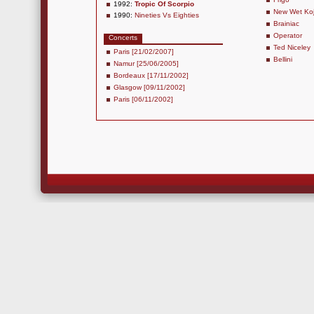
1992:
Tropic Of Scorpio
New Wet Ko
1990:
Nineties Vs Eighties
Brainiac
Operator
Concerts
Ted Niceley
Paris [21/02/2007]
Bellini
Namur [25/06/2005]
Bordeaux [17/11/2002]
Glasgow [09/11/2002]
Paris [06/11/2002]