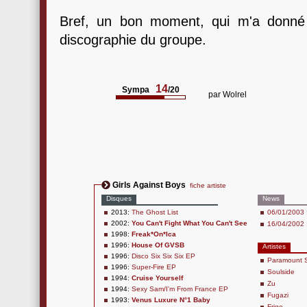
Bref, un bon moment, qui m'a donné
discographie du groupe.
14
Sympa
/20
par
Wolrel
Girls Against Boys
fiche artiste
Disques
News
2013:
The Ghost List
06/01/2003
2002:
You Can't Fight What You Can't See
16/04/2002 
1998:
Freak*On*Ica
1996:
House Of GVSB
Artistes
1996:
Disco Six Six Six EP
Paramount S
1996:
Super-Fire EP
Soulside
1994:
Cruise Yourself
Zu
1994:
Sexy Sam/I'm From France EP
Fugazi
1993:
Venus Luxure N°1 Baby
Frigo