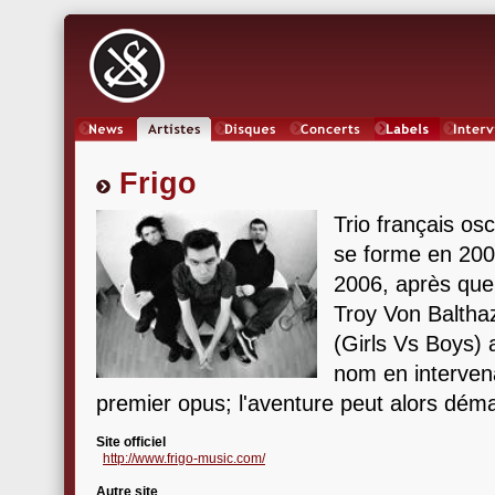
News
Artistes
Oeuvres
Concerts
Labels
Inter
Frigo
Trio français osc
se forme en 200
2006, après que
Troy Von Baltha
(Girls Vs Boys) a
nom en interven
premier opus; l'aventure peut alors déma
Site officiel
http://www.frigo-music.com/
Autre site