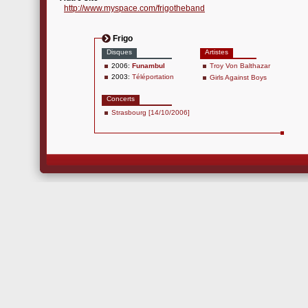
http://www.myspace.com/frigotheband
Frigo
Disques
Artistes
2006:
Funambul
Troy Von Balthazar
2003:
Téléportation
Girls Against Boys
Concerts
Strasbourg [14/10/2006]