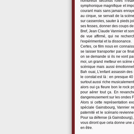
nombreux seconds rôles n'étai
symphonique magnifique et imposan
courant mais sans jamais enrayer 
au cirque, se servait de la scèn
sur casseroles, sauter à pieds jo
ses fesses, donner des coups de 
Bref, Jean Claude Vannier et son 
de vue affirmé, qui ne recherch
l'expérimental et la dissonance.
Certes, ce film nous en connaiss
se laisser transporter par ce fi
on se demande si ils ne vont pas 
moi, un grand metteur en scène c
scénique mais aussi émotionnel
Bah ouai, L'enfant assassin des
le constat est là : en presque 4
surtout aussi riche musicalement
alors oui ça fleure bon le rock p
pour aérer tout ça. En revanc
dangereusement sur les ondes F
Alors si cette représentation ex
spéciale Gainsbourg, Vannier rem
paternité et le scénario revienn
Pour sa défense (à Gainsbourg), s
vous diront que cela donne une au
en être.