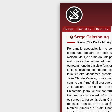
News
Artistes
Oeuvres
Serge Gainsbourg
Paris [Cité De La Musiqu
Pendant le spectacle, je me so
chroniqueur de faire un article s
Nelson
. Mais je ne me doutais p
mal pour synthétiser maladroite
et notamment du bassiste (ancien 
justesse d'un jeu plein de nuance
fallait en être Mesdames, Messieu
Jean Claude Vannier, pour com
comme d'un "truc" dit-il presque g
Je lui accorde, ce n'est pas une 
En somme, je trouve que son "tru
Ce n'est pas un concert qu'on nou
et surtout à ressentir. Jean 
réalisation classe et de quali
Mathieu Almarich et Alain Chamf