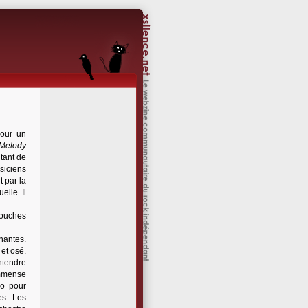
pour un
 Melody
 tant de
siciens
t par la
elle. Il
mouches
enantes.
et osé.
entendre
immense
uo pour
es. Les