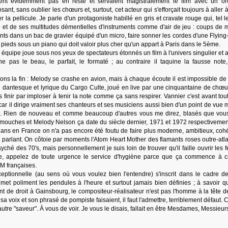
ent évidemment pas en reste et servaient magistralement le film avec un or
t, sans oublier les chœurs et, surtout, cet acteur qui s'efforçait toujours à aller 
la pellicule. Je parle d'un protagoniste habillé en gris et cravate rouge qui, tel 
e et de ses multitudes démentielles d'instruments comme d'air de jeu : coups de 
ints dans un bac de gravier équipé d'un micro, faire sonner les cordes d'une Flyin
pieds sous un piano qui doit valoir plus cher qu'un appart à Paris dans le 5ème.
équipe joue sous nos yeux de spectateurs étonnés un film à l'univers singulier et 
e pas le beau, le parfait, le formaté ; au contraire il taquine la fausse note,
ons la fin : Melody se crashe en avion, mais à chaque écoute il est impossible de
nal dantesque et lyrique du Cargo Culte, joué en live par une cinquantaine de chœu
finir par imploser à tenir la note comme ça sans respirer. Vannier c'est avant tou
ar il dirige vraiment ses chanteurs et ses musiciens aussi bien d'un point de vue m
. Rien de nouveau et comme beaucoup d'autres vous me direz, blasés que vous
 mouches et Melody Nelson ça date du siècle dernier, 1971 et 1972 respectivemen
0 ans en France on n'a pas encore été foutu de faire plus moderne, ambitieux, cohé
 parlant. On côtoie par moments l'Atom Heart Mother des flamants roses outre-atla
syché des 70's, mais personnellement je suis loin de trouver qu'il faille ouvrir les 
he, appelez de toute urgence le service d'hygiène parce que ça commence à c
M françaises.
ceptionnelle (au sens où vous voulez bien l'entendre) s'inscrit dans le cadre de
et poliment les pendules à l'heure et surtout jamais bien définies ; à savoir qu
ent de droit à Gainsbourg, le compositeur-réalisateur n'est pas l'homme à la tête d
a voix et son phrasé de pompiste faisaient, il faut l'admettre, terriblement défaut. 
tre "saveur". À vous de voir. Je vous le disais, fallait en être Mesdames, Messieurs,