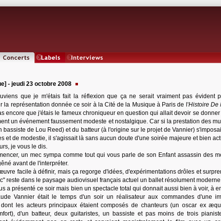
Concerts
Labels
Interviews
e] - jeudi 23 octobre 2008
uviens que je m'étais fait la réflexion que ça ne serait vraiment pas évident 
ur la représentation donnée ce soir à la Cité de la Musique à Paris de l'
Histoire De
as encore que j'étais le fameux chroniqueur en question qui allait devoir se donner
ment un événement faussement modeste et nostalgique. Car si la prestation des mu
bassiste de Lou Reed) et du batteur (à l'origine sur le projet de Vannier) s'imposai
s et de modestie, il s'agissait là sans aucun doute d'une soirée majeure et bien actu
rs, je vous le dis.
mencer, un mec sympa comme tout qui vous parle de son Enfant assassin des 
êné avant de l'interpréter.
œuvre facile à définir, mais ça regorge d'idées, d'expérimentations drôles et surpr
c" reste dans le paysage audiovisuel français actuel un ballet résolument moderne 
s a présenté ce soir mais bien un spectacle total qui donnait aussi bien à voir, à 
Claude Vannier était le temps d'un soir un réalisateur aux commandes d'une 
té dont les acteurs principaux étaient composés de chanteurs (un oscar ex æq
ort), d'un batteur, deux guitaristes, un bassiste et pas moins de trois pianist