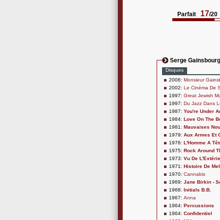
17
Parfait
/20
Serge Gainsbour
Disques
2006:
Monsieur Gains
2002:
Le Cinéma De 
1997:
Great Jewish M
1997:
Du Jazz Dans L
1987:
You're Under A
1984:
Love On The B
1981:
Mauvaises Nou
1979:
Aux Armes Et 
1976:
L'Homme A Têt
1975:
Rock Around T
1973:
Vu De L'Extéri
1971:
Histoire De Me
1970:
Cannabis
1969:
Jane Birkin - 
1968:
Initials B.B.
1967:
Anna
1964:
Percussions
1964:
Confidentiel