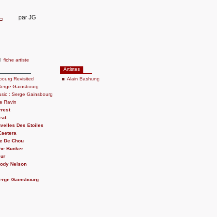
par
JG
g
fiche artiste
Artistes
bourg Revisited
Alain Bashung
Serge Gainsbourg
usic : Serge Gainsbourg
e Ravin
rrest
eat
velles Des Etoiles
Caetera
e De Chou
he Bunker
eur
lody Nelson
Serge Gainsbourg