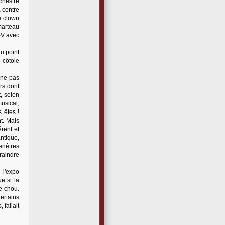
chestre
à contre
le clown
marteau
g-V avec
au point
 côtoie
 ne pas
rs dont
t, selon
usical,
 êtes !
t. Mais
rent et
ntique,
fenêtres
raindre
 l'expo
e si la
e chou.
Certains
 fallait