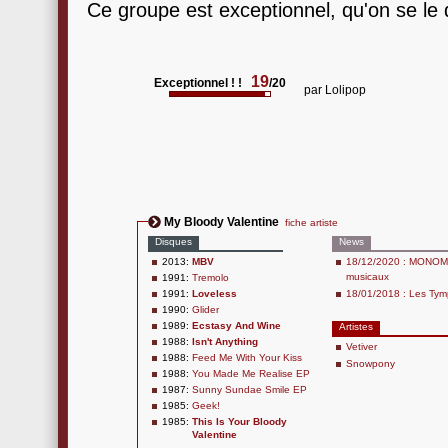
Ce groupe est exceptionnel, qu'on se le 
19
Exceptionnel ! !
/20
par
Lolipop
My Bloody Valentine
fiche artiste
Disques
News
2013:
MBV
18/12/2020 : MONOMANI
musicaux
1991:
Tremolo
1991:
Loveless
18/01/2018 : Les Tymp
1990:
Glider
1989:
Ecstasy And Wine
Artistes
1988:
Isn't Anything
Vetiver
1988:
Feed Me With Your Kiss
Snowpony
1988:
You Made Me Realise EP
1987:
Sunny Sundae Smile EP
1985:
Geek!
1985:
This Is Your Bloody
Valentine