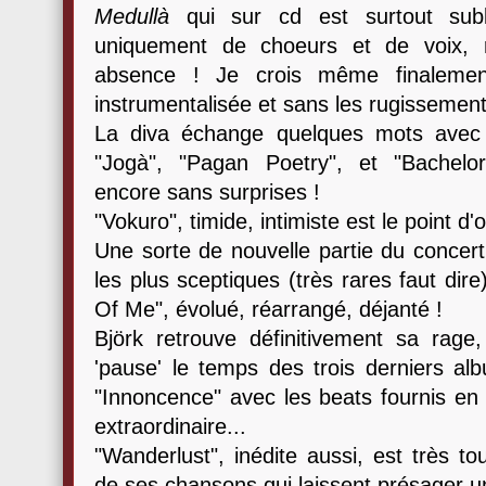
Medullà
qui sur cd est surtout subl
uniquement de choeurs et de voix, r
absence ! Je crois même finalement
instrumentalisée et sans les rugissemen
La diva échange quelques mots avec
"Jogà", "Pagan Poetry", et "Bacheloret
encore sans surprises !
"Vokuro", timide, intimiste est le point d
Une sorte de nouvelle partie du concert
les plus sceptiques (très rares faut dir
Of Me", évolué, réarrangé, déjanté !
Björk retrouve définitivement sa rage,
'pause' le temps des trois derniers alb
"Innoncence" avec les beats fournis en 
extraordinaire...
"Wanderlust", inédite aussi, est très t
de ses chansons qui laissent présager u