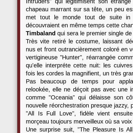
Intruders" qui légitimisent son étrang
chapeau marrant sur sa tête, un peu ess
met tout le monde tout de suite in
découvraient en même temps cette chans
Timbaland
qui sera le premier single d
Très vite retiré le costume, laissant dé
nus et front outrancièrement coloré en v
vertigineuse "Hunter", réarrangée com
qu'elle interpréte cette nuit: les cuivr
fois les cordes la magnifient, un très g
Pas beaucoup de temps pour applaud
relookée, elle ne déçoit pas avec une in
comme "Oceania" qui délaisse son cô
nouvelle réorchestration presque jazzy, p
"All Is Full Love", fidèle vient ensui
morçeau toujours merveilleux où sa voix 
Une surprise suit, "The Pleasure Is A