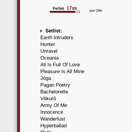
17
Parfait
/20
par
Ofer
Setlist:
Earth Intruders
Hunter
Unravel
Oceania
All Is Full Of Love
Pleasure Is All Mine
Jòga
Pagan Poetry
Bachelorette
Vökuró
Army Of Me
Innocence
Wanderlust
Hyperballad