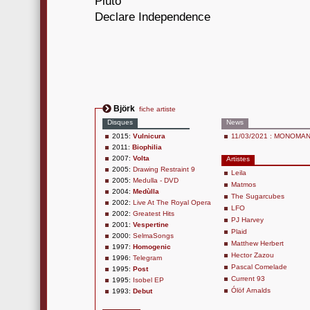
Pluto
Declare Independence
Björk
fiche artiste
Disques
News
2015:
Vulnicura
11/03/2021 : MONOMANI
2011:
Biophilia
2007:
Volta
Artistes
2005:
Drawing Restraint 9
Leila
2005:
Medulla - DVD
Matmos
2004:
Medùlla
The Sugarcubes
2002:
Live At The Royal Opera
LFO
2002:
Greatest Hits
PJ Harvey
2001:
Vespertine
Plaid
2000:
SelmaSongs
Matthew Herbert
1997:
Homogenic
Hector Zazou
1996:
Telegram
Pascal Comelade
1995:
Post
Current 93
1995:
Isobel EP
Ólöf Arnalds
1993:
Debut