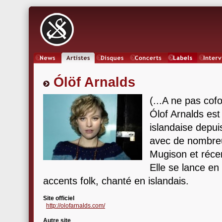
News
Artistes
Oeuvres
Concerts
Labels
Inter
Ólöf Arnalds
(...A ne pas cof
Ólof Arnalds est
islandaise depui
avec de nombreu
Mugison et ré
Elle se lance en
accents folk, chanté en islandais.
Site officiel
http://olofarnalds.com/
Autre site