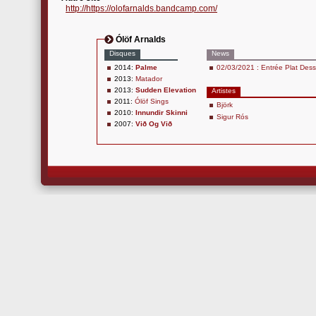
http://https://olofarnalds.bandcamp.com/
Ólöf Arnalds
Disques
News
2014:
Palme
02/03/2021 : Entrée Plat Desse
2013:
Matador
2013:
Sudden Elevation
Artistes
2011:
Ólöf Sings
Björk
2010:
Innundir Skinni
Sigur Rós
2007:
Við Og Við