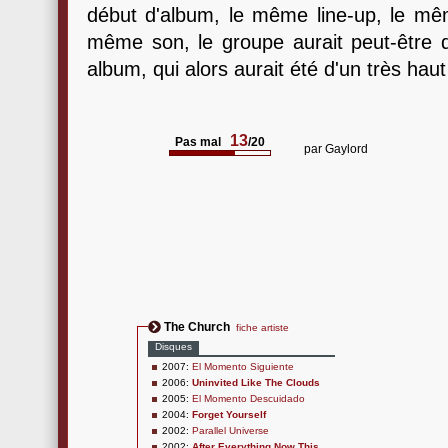
début d'album, le même line-up, le mêm
même son, le groupe aurait peut-être d
album, qui alors aurait été d'un très haut
13
Pas mal
/20
par
Gaylord
The Church
fiche artiste
Disques
2007:
El Momento Siguiente
2006:
Uninvited Like The Clouds
2005:
El Momento Descuidado
2004:
Forget Yourself
2002:
Parallel Universe
2002:
After Everything Now This