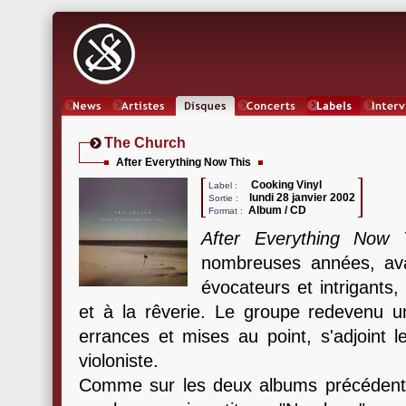
News
Artistes
Oeuvres
Concerts
Labels
Inter
The Church
After Everything Now This
Cooking Vinyl
Label :
lundi 28 janvier 2002
Sortie :
Album / CD
Format :
After Everything Now 
nombreuses années, avai
évocateurs et intrigants, 
et à la rêverie. Le groupe redevenu u
errances et mises au point, s'adjoint l
violoniste.
Comme sur les deux albums précédents,