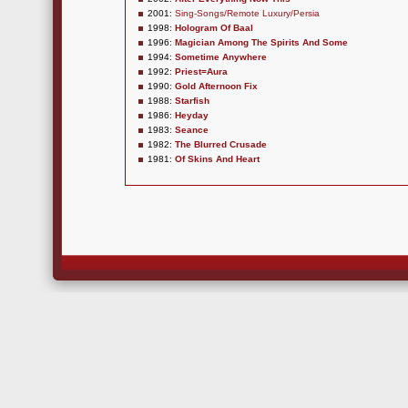
2001:
Sing-Songs/Remote Luxury/Persia
1998:
Hologram Of Baal
1996:
Magician Among The Spirits And Some
1994:
Sometime Anywhere
1992:
Priest=Aura
1990:
Gold Afternoon Fix
1988:
Starfish
1986:
Heyday
1983:
Seance
1982:
The Blurred Crusade
1981:
Of Skins And Heart