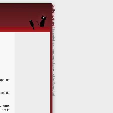
oupe de
ences de
 terre,
ur et la