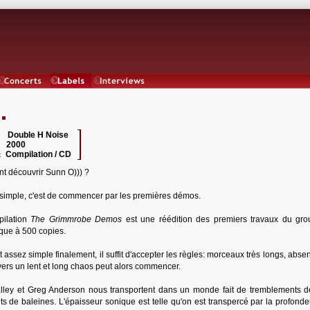
Concerts
Labels
Interviews
Double H Noise
 :
2000
:
Compilation / CD
:
 découvrir Sunn O))) ?
 simple, c'est de commencer par les premières démos.
pilation
The Grimmrobe Demos
est une réédition des premiers travaux du gr
poque à 500 copies.
t assez simple finalement, il suffit d'accepter les règles: morceaux très longs, abs
vers un lent et long chaos peut alors commencer.
ey et Greg Anderson nous transportent dans un monde fait de tremblements de
ts de baleines. L'épaisseur sonique est telle qu'on est transpercé par la profonde