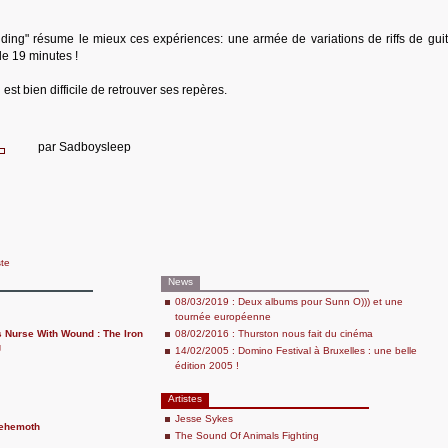
ing" résume le mieux ces expériences: une armée de variations de riffs de guit
de 19 minutes !
 est bien difficile de retrouver ses repères.
par
Sadboysleep
ste
News
08/03/2019 : Deux albums pour Sunn O))) et une
tournée européenne
s Nurse With Wound : The Iron
08/02/2016 : Thurston nous fait du cinéma
g
14/02/2005 : Domino Festival à Bruxelles : une belle
édition 2005 !
Artistes
Jesse Sykes
Behemoth
The Sound Of Animals Fighting