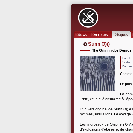
News
Artistes
Oeuvres
Sunn O)))
The Grimmrobe Demos
Label
Sortie 
Format 
Comment
Le plus
La com
1998, celle-ci était limitée à l'é
L'univers originel de Sunn O)) es
rythmes, saturations. Le voyage 
Les morceaux de Stephen O'Mall
d'explosions d'étoiles et de chan