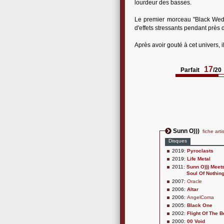
lourdeur des basses.
Le premier morceau "Black Wedd
d'effets stressants pendant près 
Après avoir gouté à cet univers, il
17
Parfait
/20
Sunn O)))
fiche arti
Disques
2019:
Pyroclasts
2019:
Life Metal
2011:
Sunn O))) Meet
Soul Of Nothin
2007:
Oracle
2006:
Altar
2006:
AngelComa
2005:
Black One
2002:
Flight Of The 
2000:
00 Void