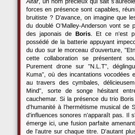
Altar
, un nom précieux qui sait s'auréol
forces en présence sont capables, réunie
bruitiste ? D'avance, on imagine que le
du doublé O'Malley-Anderson vont se pa
des japonais de
Boris
. Et ce n'est 
possédé de la batterie appuyant impecc
du duo sur le morceau d'ouverture, "Etn
cette collaboration se présentent so
Purement drone sur "N.L.T", dégling
Kuma", où des incantations vocodées 
au travers des cymbales, délicieusem
Mind", sorte de songe hésitant entr
cauchemar. Si la présence du trio Bori
d'humanité à l'hermétisme musical de S
d'influences sonores n'apparaît pas. Il s
émerge ici, une fusion parfaite amenant
de l'autre sur chaque titre. D'autant pl