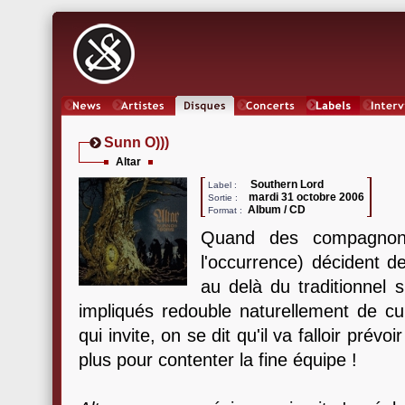
News
Artistes
Oeuvres
Concerts
Labels
Inter
Sunn O)))
Altar
Southern Lord
Label :
mardi 31 octobre 2006
Sortie :
Album / CD
Format :
Quand des compagnons
l'occurrence) décident 
au delà du traditionnel 
impliqués redouble naturellement de cu
qui invite, on se dit qu'il va falloir pr
plus pour contenter la fine équipe !