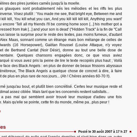
élires des pires junkies camés jusqu'à la moelle.
us glauques sont probablement nés les mélodies et les riffs les plus
l'inverse. Visez plutôt : ‘You made me see, that bright eye, Between me and
ll kill kill, You kill what you can, And you kill kill kill kill, Anything you want'
 encore ‘Tell all my friends I'll be coming home soon [...] his mother got a
ressed from Irak [...] and your son is dead' ("Hidden Track" à la fin de "Call
ous laisse la surprise pour le reste des textes, pas moins fumeux, d'autant
d'Alex Maas, sonnant comme un étrange mais bon mélange de celles de
ards (16 Horsepower), Gaëtan Roussel (Louise Attaque, n'y voyez
 et de Bertrand Cantat (Noir Désir), donne au tout une belle dose de
mentaire. Quelques chansons engagées donc, ce que vous aviez
qué si vous avez pris la peine de lire le texte recopiés plus haut ; Voilà
re face des Black Angels : en plus de donner de beaux frissons abyssaux
ténébreux, The Black Angels a quelque chose de concret à dire, à faire
ait de plus en plus rare de nos jours... (Ah ! Chères années 60-70 !!).
umé jusqu'au bout, et plutôt bien concrétisé. Certes leur musique reste et
imat assez ciblée. Mais tant que les concernés restent satisfaits...
n a pas mal qui semblent avoir trouvé leur musique d'adieu une fois
. Mais qu'elle se pointe, cette fin du monde, même pa...plus peur !
es
Posté le 30 août 2007 à 17 h 27