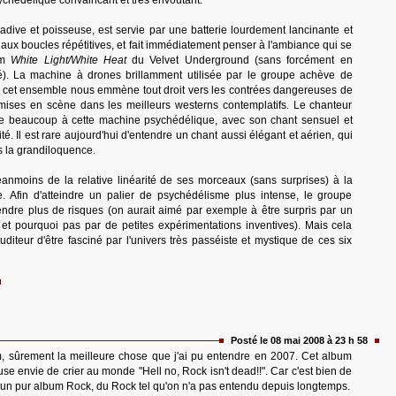
chédélique convaincant et très envoûtant.
dive et poisseuse, est servie par une batterie lourdement lancinante et
 aux boucles répétitives, et fait immédiatement penser à l'ambiance qui se
um
White Light/White Heat
du Velvet Underground (sans forcément en
sité). La machine à drones brillamment utilisée par le groupe achève de
t cet ensemble nous emmène tout droit vers les contrées dangereuses de
 mises en scène dans les meilleurs westerns contemplatifs. Le chanteur
te beaucoup à cette machine psychédélique, avec son chant sensuel et
é. Il est rare aujourd'hui d'entendre un chant aussi élégant et aérien, qui
 la grandiloquence.
éanmoins de la relative linéarité de ses morceaux (sans surprises) à la
ue. Afin d'atteindre un palier de psychédélisme plus intense, le groupe
endre plus de risques (on aurait aimé par exemple à être surpris par un
 et pourquoi pas par de petites expérimentations inventives). Mais cela
diteur d'être fasciné par l'univers très passéiste et mystique de ces six
Posté le 08 mai 2008 à 23 h 58
, sûrement la meilleure chose que j'ai pu entendre en 2007. Cet album
use envie de crier au monde "Hell no, Rock isn't dead!!". Car c'est bien de
ici, un pur album Rock, du Rock tel qu'on n'a pas entendu depuis longtemps.