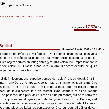
9
/20
par
Lady Godiva
kangels.bandcamp.com/album/passover
17.57
/20
Moyenne
Smiled
Posté le 29 août 2007 à 18 h 40
te troupe d'énervés du psychédélique ?!? Le temps d'un disque, et la voilà
me un bon précurseur du genre. Puis viennent les concerts à go-go, les
 les objets dérivés en tous genres (y ‘a qu'à voir la liste impressionnante
r site officiel !)... Grosse arnaque ? Faudrait-il encore écouter ce qu'ils
ayer de continuer à le croire.
st définitivement une superbe bombe de rock n' roll, du début, à la fin.
nt l'arrivée d'une apocalypse terrible et imminente. Mais sans être
ssif pour autant: c'est aussi une part de la magie de
The Black Angels
ncer de tels discours tout en restant d'une sobriété et d'une tiédeur
 de post-rock des plus violents et des plus puissants, qui se retrouverait
p de puissantes drogues pour de longs et beaux trips. De longs et
lanants, c'est en effet aussi ça la musique des Black Angels. Elle aurait
tre une pièce de la bande son associée à ce qui pourrait défiler devant