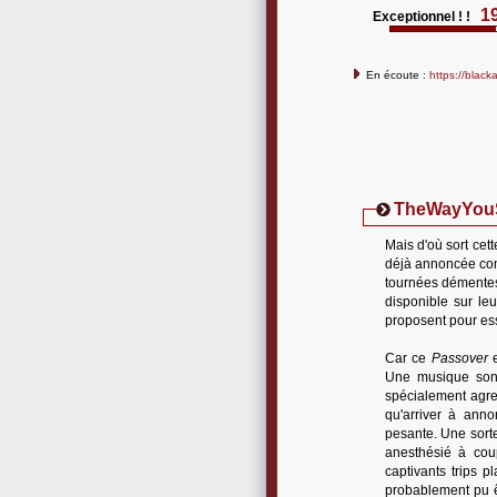
1
Exceptionnel ! !
En écoute :
https://blac
TheWayYou
Mais d'où sort cet
déjà annoncée com
tournées démentes,
disponible sur leu
proposent pour ess
Car ce
Passover
e
Une musique sonna
spécialement agre
qu'arriver à anno
pesante. Une sorte
anesthésié à cou
captivants trips p
probablement pu ê