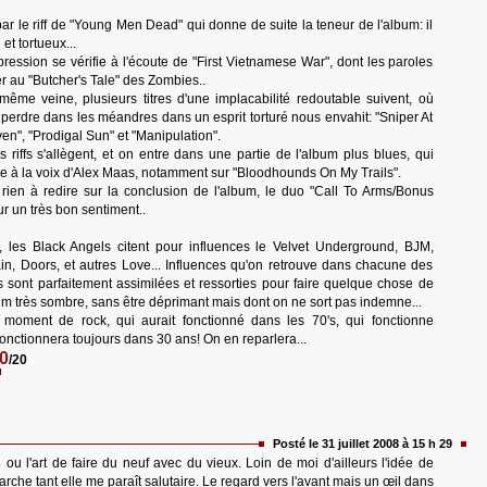
ar le riff de "Young Men Dead" qui donne de suite la teneur de l'album: il
et tortueux...
ression se vérifie à l'écoute de "First Vietnamese War", dont les paroles
er au "Butcher's Tale" des Zombies..
même veine, plusieurs titres d'une implacabilité redoutable suivent, où
 perdre dans les méandres dans un esprit torturé nous envahit: "Sniper At
n", "Prodigal Sun" et "Manipulation".
s riffs s'allègent, et on entre dans une partie de l'album plus blues, qui
ce à la voix d'Alex Maas, notamment sur "Bloodhounds On My Trails".
 rien à redire sur la conclusion de l'album, le duo "Call To Arms/Bonus
ur un très bon sentiment..
 les Black Angels citent pour influences le Velvet Underground, BJM,
n, Doors, et autres Love... Influences qu'on retrouve dans chacune des
 sont parfaitement assimilées et ressorties pour faire quelque chose de
m très sombre, sans être déprimant mais dont on ne sort pas indemne...
 moment de rock, qui aurait fonctionné dans les 70's, qui fonctionne
fonctionnera toujours dans 30 ans! On en reparlera...
0
/20
Posté le 31 juillet 2008 à 15 h 29
s
ou l'art de faire du neuf avec du vieux. Loin de moi d'ailleurs l'idée de
arche tant elle me paraît salutaire. Le regard vers l'avant mais un œil dans