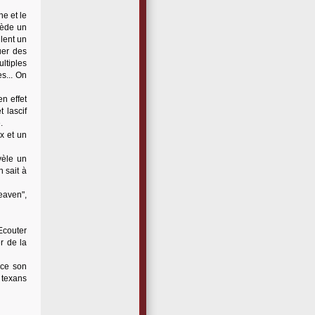
ne et le
sède un
llent un
uer des
ltiples
s... On
n effet
 lascif
.
x et un
vèle un
 sait à
eaven",
Ecouter
r de la
, ce son
 texans