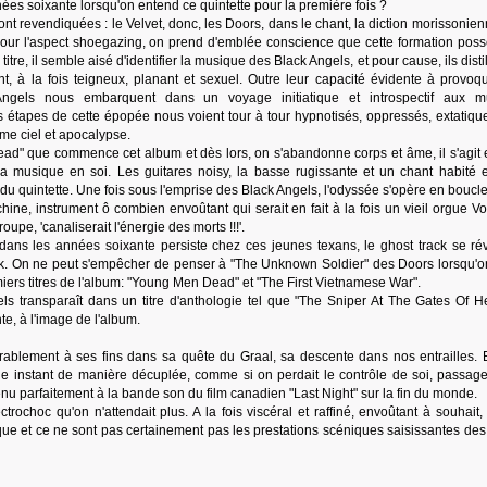
s soixante lorsqu'on entend ce quintette pour la première fois ?
t revendiquées : le Velvet, donc, les Doors, dans le chant, la diction morissonien
pour l'aspect shoegazing, on prend d'emblée conscience que cette formation pos
titre, il semble aisé d'identifier la musique des Black Angels, et pour cause, ils disti
nt, à la fois teigneux, planant et sexuel. Outre leur capacité évidente à provoq
Angels nous embarquent dans un voyage initiatique et introspectif aux mu
 étapes de cette épopée nous voient tour à tour hypnotisés, oppressés, extatique
me ciel et apocalypse.
ead" que commence cet album et dès lors, on s'abandonne corps et âme, il s'agit e
 musique en soi. Les guitares noisy, la basse rugissante et un chant habité et
du quintette. Une fois sous l'emprise des Black Angels, l'odyssée s'opère en boucle
ine, instrument ô combien envoûtant qui serait en fait à la fois un vieil orgue Vo
upe, 'canaliserait l'énergie des morts !!!'.
e dans les années soixante persiste chez ces jeunes texans, le ghost track se ré
ak. On ne peut s'empêcher de penser à "The Unknown Soldier" des Doors lorsqu'on
miers titres de l'album: "Young Men Dead" et "The First Vietnamese War".
els transparaît dans un titre d'anthologie tel que "The Sniper At The Gates Of H
te, à l'image de l'album.
irablement à ses fins dans sa quête du Graal, sa descente dans nos entrailles. 
e instant de manière décuplée, comme si on perdait le contrôle de soi, passage
nu parfaitement à la bande son du film canadien "Last Night" sur la fin du monde.
lectrochoc qu'on n'attendait plus. A la fois viscéral et raffiné, envoûtant à souhait
ique et ce ne sont pas certainement pas les prestations scéniques saisissantes des