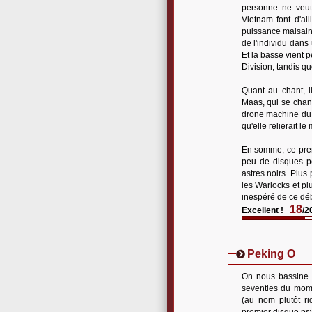
personne ne veut 
Vietnam font d'ail
puissance malsaine
de l'individu dans
Et la basse vient p
Division, tandis qu
Quant au chant, i
Maas, qui se chang
drone machine du g
qu'elle relierait l
En somme, ce prem
peu de disques pe
astres noirs. Plus
les Warlocks et p
inespéré de ce déb
18
Excellent !
/2
Peking O
On nous bassine d
seventies du mome
(au nom plutôt r