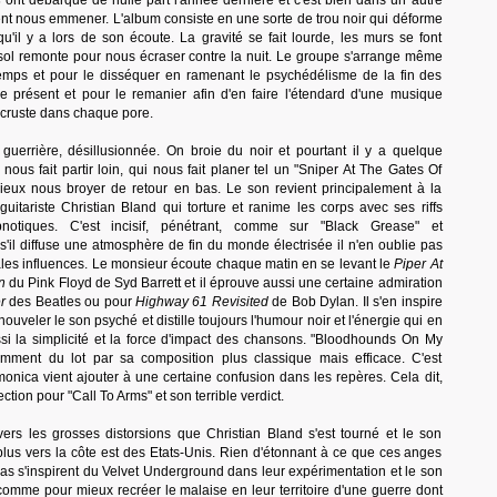
s
ont débarqué de nulle part l'année dernière et c'est bien dans un autre
nt nous emmener. L'album consiste en une sorte de trou noir qui déforme
qu'il y a lors de son écoute. La gravité se fait lourde, les murs se font
 sol remonte pour nous écraser contre la nuit. Le groupe s'arrange même
temps et pour le disséquer en ramenant le psychédélisme de la fin des
 présent et pour le remanier afin d'en faire l'étendard d'une musique
incruste dans chaque pore.
 guerrière, désillusionnée. On broie du noir et pourtant il y a quelque
nous fait partir loin, qui nous fait planer tel un "Sniper At The Gates Of
ieux nous broyer de retour en bas. Le son revient principalement à la
guitariste Christian Bland qui torture et ranime les corps avec ses riffs
notiques. C'est incisif, pénétrant, comme sur "Black Grease" et
 s'il diffuse une atmosphère de fin du monde électrisée il n'en oublie pas
les influences. Le monsieur écoute chaque matin en se levant le
Piper At
n
du Pink Floyd de Syd Barrett et il éprouve aussi une certaine admiration
r
des Beatles ou pour
Highway 61 Revisited
de Bob Dylan. Il s'en inspire
ouveler le son psyché et distille toujours l'humour noir et l'énergie qui en
si la simplicité et la force d'impact des chansons. "Bloodhounds On My
tamment du lot par sa composition plus classique mais efficace. C'est
rmonica vient ajouter à une certaine confusion dans les repères. Cela dit,
ection pour "Call To Arms" et son terrible verdict.
vers les grosses distorsions que Christian Bland s'est tourné et le son
lus vers la côte est des Etats-Unis. Rien d'étonnant à ce que ces anges
s s'inspirent du Velvet Underground dans leur expérimentation et le son
 comme pour mieux recréer le malaise en leur territoire d'une guerre dont