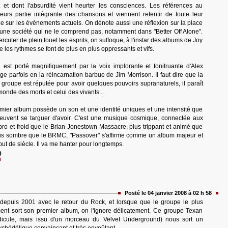
et dont l'absurdité vient heurter les consciences. Les références au
leurs partie intégrante des chansons et viennent retentir de toute leur
 sur les événements actuels. On dénote aussi une réflexion sur la place
 une société qui ne le comprend pas, notamment dans "Better Off Alone".
ercuter de plein fouet les esprits, on suffoque, à l'instar des albums de Joy
e les rythmes se font de plus en plus oppressants et vifs.
l est porté magnifiquement par la voix implorante et tonitruante d'Alex
e parfois en la réincarnation barbue de Jim Morrison. Il faut dire que la
roupe est réputée pour avoir quelques pouvoirs supranaturels, il paraît
e monde des morts et celui des vivants...
ier album possède un son et une identité uniques et une intensité que
uvent se targuer d'avoir. C'est une musique cosmique, connectée aux
 pro et froid que le Brian Jonestown Massacre, plus trippant et animé que
lus sombre que le BRMC, "Passover" s'affirme comme un album majeur et
ut de siècle. Il va me hanter pour longtemps.
0
Posté le 04 janvier 2008 à 02 h 58
epuis 2001 avec le retour du Rock, et lorsque que le groupe le plus
nt sort son premier album, on l'ignore délicatement. Ce groupe Texan
idicule, mais issu d'un morceau du Velvet Underground) nous sort un