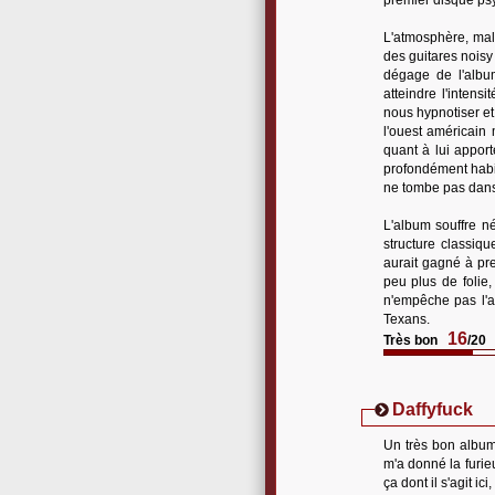
premier disque psy
L'atmosphère, mala
des guitares noisy
dégage de l'alb
atteindre l'inten
nous hypnotiser e
l'ouest américain
quant à lui appor
profondément habit
ne tombe pas dans
L'album souffre n
structure classiq
aurait gagné à pr
peu plus de folie,
n'empêche pas l'au
Texans.
16
Très bon
/20
Daffyfuck
Un très bon album
m'a donné la furie
ça dont il s'agit 