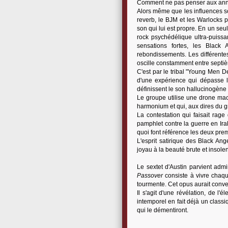
Comment ne pas penser aux année
Alors même que les influences son
reverb, le BJM et les Warlocks 
son qui lui est propre. En un seul 
rock psychédélique ultra-puissa
sensations fortes, les Black 
rebondissements. Les différentes
oscille constamment entre septiè
C'est par le tribal "Young Men D
d'une expérience qui dépasse la
définissent le son hallucinogène 
Le groupe utilise une drone mach
harmonium et qui, aux dires du gro
La contestation qui faisait rag
pamphlet contre la guerre en Ir
quoi font référence les deux pre
L'esprit satirique des Black Ang
joyau à la beauté brute et insolen
Le sextet d'Austin parvient adm
Passover
consiste à vivre chaqu
tourmente. Cet opus aurait conve
Il s'agit d'une révélation, de l'é
intemporel en fait déjà un class
qui le démentiront.