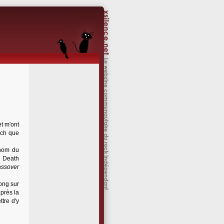
et m'ont
nch que
 nom du
s Death
ssover
ong sur
après la
tre d'y