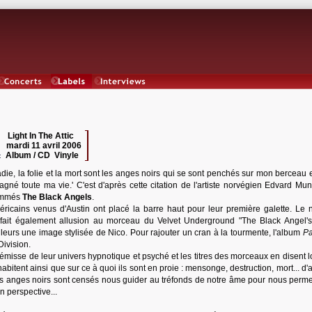
Concerts
Labels
Interviews
Light In The Attic
 :
mardi 11 avril 2006
:
Album / CD Vinyle
:
die, la folie et la mort sont les anges noirs qui se sont penchés sur mon berceau 
gné toute ma vie.' C'est d'après cette citation de l'artiste norvégien Edvard Mu
ommés
The Black Angels
.
ricains venus d'Austin ont placé la barre haut pour leur première galette. Le
fait également allusion au morceau du Velvet Underground "The Black Angel'
ailleurs une image stylisée de Nico. Pour rajouter un cran à la tourmente, l'album
Pa
Division.
rémisse de leur univers hypnotique et psyché et les titres des morceaux en disent l
habitent ainsi que sur ce à quoi ils sont en proie : mensonge, destruction, mort... d'
es anges noirs sont censés nous guider au tréfonds de notre âme pour nous permet
n perspective...