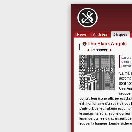
News
Artistes
Oeuvres
The Black Angels
Passover
Label
Sortie 
Format 
'La mala
accompa
sont n
Ces Amé
groupe 
Song", leur icône attitrée est d'
est l'homonyme d'un titre de Joy 
L'artwork de leur album est un p
le sarcasme et la révolte qui les 
légende qui les caractérisent, c
trouver la lumière, lourde tâche e