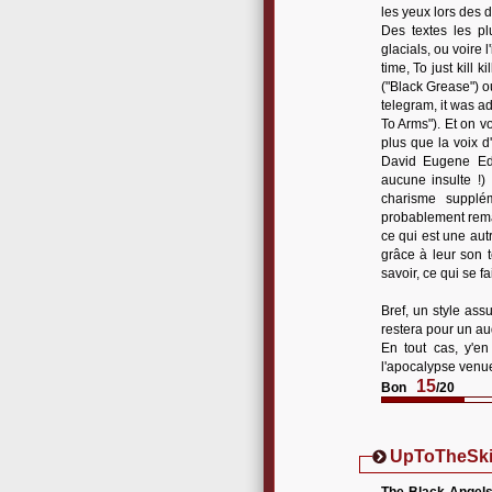
les yeux lors des d
Des textes les pl
glacials, ou voire 
time, To just kill ki
("Black Grease") ou
telegram, it was ad
To Arms"). Et on v
plus que la voix 
David Eugene Edw
aucune insulte !)
charisme supplé
probablement remar
ce qui est une aut
grâce à leur son 
savoir, ce qui se f
Bref, un style ass
restera pour un aud
En tout cas, y'e
l'apocalypse venue
15
Bon
/20
UpToTheSki