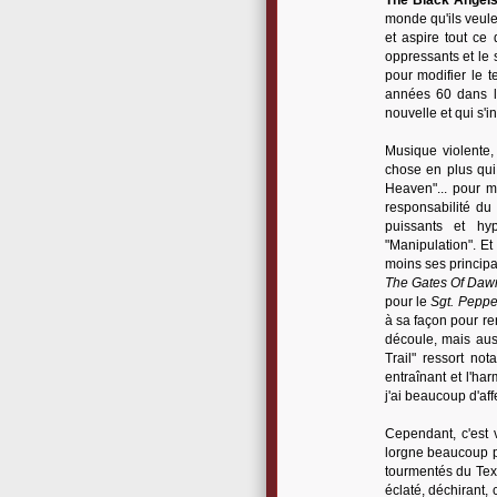
The Black Angel
monde qu'ils veule
et aspire tout ce 
oppressants et le
pour modifier le 
années 60 dans le
nouvelle et qui s'
Musique violente,
chose en plus qui 
Heaven"... pour m
responsabilité du 
puissants et hyp
"Manipulation". Et
moins ses principa
The Gates Of Daw
pour le
Sgt. Peppe
à sa façon pour ren
découle, mais aus
Trail" ressort no
entraînant et l'ha
j'ai beaucoup d'aff
Cependant, c'est 
lorgne beaucoup p
tourmentés du Texa
éclaté, déchirant,