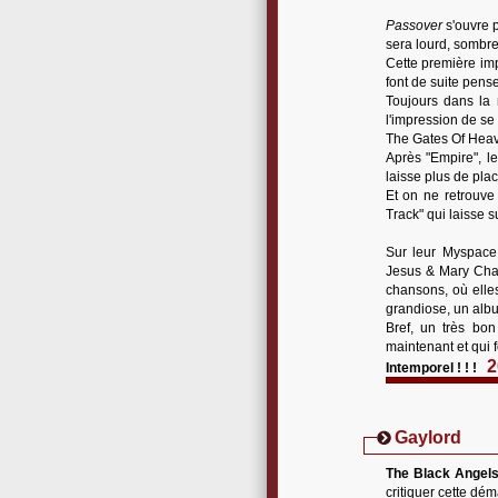
Passover
s'ouvre p
sera lourd, sombre 
Cette première imp
font de suite pens
Toujours dans la 
l'impression de se
The Gates Of Heave
Après "Empire", le
laisse plus de pla
Et on ne retrouve
Track" qui laisse s
Sur leur Myspace,
Jesus & Mary Chai
chansons, où elles
grandiose, un albu
Bref, un très bon
maintenant et qui 
2
Intemporel ! ! !
Gaylord
The Black Angel
critiquer cette dém