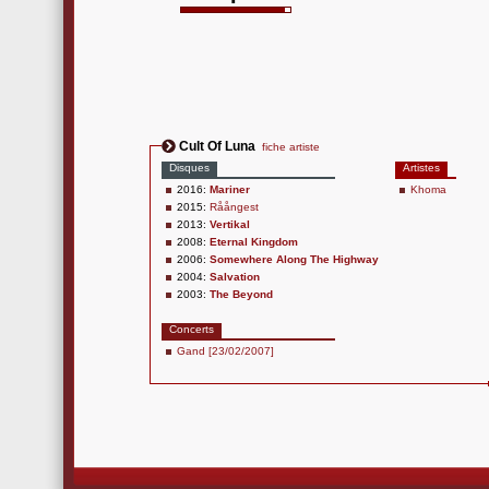
Cult Of Luna
fiche artiste
Disques
Artistes
2016:
Mariner
Khoma
2015:
Råångest
2013:
Vertikal
2008:
Eternal Kingdom
2006:
Somewhere Along The Highway
2004:
Salvation
2003:
The Beyond
Concerts
Gand [23/02/2007]