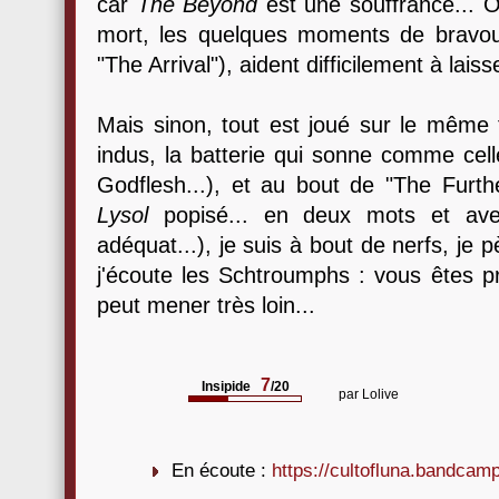
car
The Beyond
est une souffrance... 
mort, les quelques moments de bravour
"The Arrival"), aident difficilement à lais
Mais sinon, tout est joué sur le même 
indus, la batterie qui sonne comme cell
Godflesh...), et au bout de "The Furt
Lysol
popisé... en deux mots et avec 
adéquat...), je suis à bout de nerfs, je p
j'écoute les Schtroumphs : vous êtes p
peut mener très loin...
7
Insipide
/20
par
Lolive
En écoute :
https://cultofluna.bandca