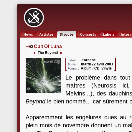
News
Artistes
Oeuvres
Concerts
Labels
Inter
Cult Of Luna
The Beyond
Earache
Label :
mardi 22 avril 2003
Sortie :
Album / CD Vinyle
Format :
Le problème dans tout
maîtres (Neurosis ic
Melvins...), des dauphins 
Beyond
le bien nommé... car sûrement pa
Apparemment les engelures dues au r
plein mois de novembre donnent un mal