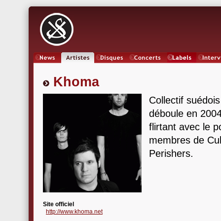
News
Artistes
Oeuvres
Concerts
Labels
Inter
Khoma
Collectif suédoi
déboule en 2004
flirtant avec le 
membres de Cul
Perishers.
Site officiel
http://www.khoma.net