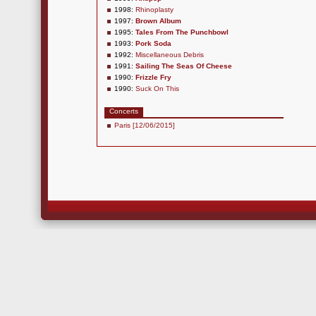
1998:
Rhinoplasty
1997:
Brown Album
1995:
Tales From The Punchbowl
1993:
Pork Soda
1992:
Miscellaneous Debris
1991:
Sailing The Seas Of Cheese
1990:
Frizzle Fry
1990:
Suck On This
Concerts
Paris [12/06/2015]