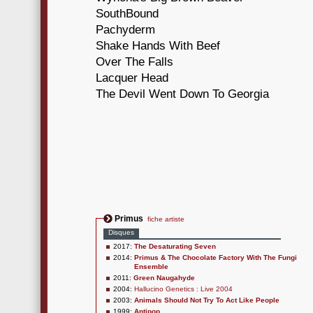
SouthBound
Pachyderm
Shake Hands With Beef
Over The Falls
Lacquer Head
The Devil Went Down To Georgia
Primus
fiche artiste
Disques
2017:
The Desaturating Seven
2014:
Primus & The Chocolate Factory With The Fungi
Ensemble
2011:
Green Naugahyde
2004:
Hallucino Genetics : Live 2004
2003:
Animals Should Not Try To Act Like People
1999:
Antipop