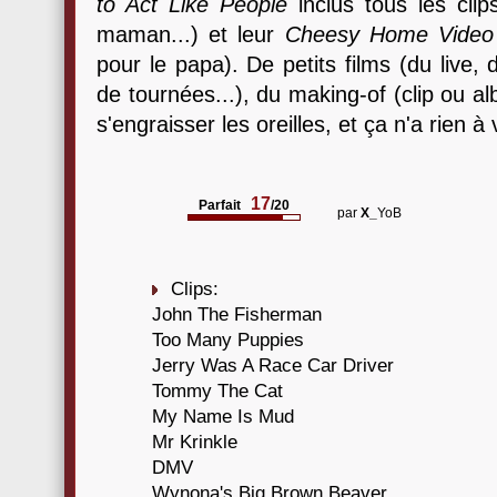
to Act Like People
inclus tous les clip
maman...) et leur
Cheesy Home Video
pour le papa). De petits films (du live, 
de tournées...), du making-of (clip ou a
s'engraisser les oreilles, et ça n'a rien à 
17
Parfait
/20
par
X_
YoB
Clips:
John The Fisherman
Too Many Puppies
Jerry Was A Race Car Driver
Tommy The Cat
My Name Is Mud
Mr Krinkle
DMV
Wynona's Big Brown Beaver