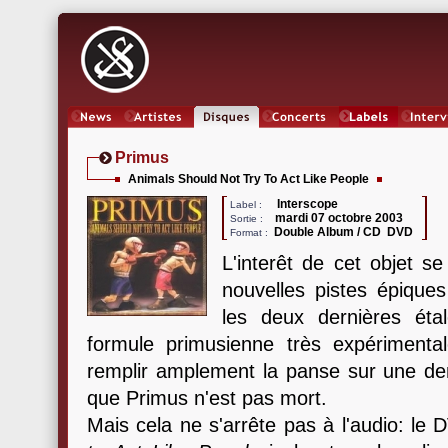
News
Artistes
Oeuvres
Concerts
Labels
Inter
Primus
Animals Should Not Try To Act Like People
Interscope
Label :
mardi 07 octobre 2003
Sortie :
Double Album / CD DVD
Format :
L'interêt de cet objet s
nouvelles pistes épique
les deux dernières ét
formule primusienne très expériment
remplir amplement la panse sur une dem
que Primus n'est pas mort.
Mais cela ne s'arrête pas à l'audio: le