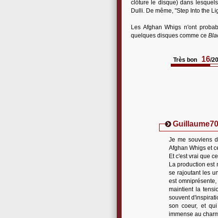
clôture le disque) dans lesquel
Dulli. De même, "Step Into the Li
Les Afghan Whigs n'ont probabl
quelques disques comme ce
Bla
16
Très bon
/2
Guillaume7
Je me souviens d'
Afghan Whigs et ce
Et c'est vrai que c
La production est 
se rajoutant les u
est omniprésente,
maintient la tensi
souvent d'inspirati
son coeur, et qu
immense au charme