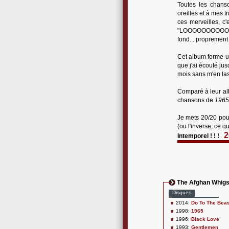
Toutes les chans
oreilles et à mes t
ces merveilles, c'
"LOOOOOOOOOOOOO
fond... propremen
Cet album forme un
que j'ai écouté jus
mois sans m'en las
Comparé à leur al
chansons de
1965
Je mets 20/20 pour
(ou l'inverse, ce q
2
Intemporel ! ! !
The Afghan Whig
Disques
2014:
Do To The Beas
1998:
1965
1996:
Black Love
1993:
Gentlemen