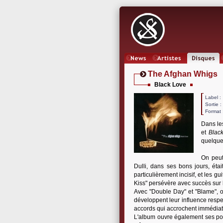
News
Artistes
Oeuvres
The Afghan Whigs
Black Love
Label
Sortie 
Format 
Dans le
et
Blac
quelque
On peut
Dulli, dans ses bons jours, éta
particulièrement incisif, et les 
Kiss" persévère avec succès sur 
Avec "Double Day" et "Blame", o
développent leur influence respe
accords qui accrochent immédia
L'album ouvre également ses port