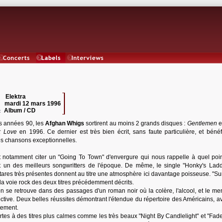
Concerts
Labels
Interviews
Elektra
 :
mardi 12 mars 1996
:
Album / CD
:
s années 90, les
Afghan Whigs
sortirent au moins 2 grands disques :
Gentlemen
e
k Love
en 1996. Ce dernier est très bien écrit, sans faute particulière, et bénéf
s chansons exceptionnelles.
 notamment citer un "Going To Town" d'envergure qui nous rappelle à quel poi
it un des meilleurs songwritters de l'époque. De même, le single "Honky's Ladd
guitares très présentes donnent au titre une atmosphère ici davantage poisseuse. "
la voie rock des deux titres précédemment décrits.
n se retrouve dans des passages d'un roman noir où la colère, l'alcool, et le m
ctive. Deux belles réussites démontrant l'étendue du répertoire des Américains, a
tement.
es à des titres plus calmes comme les très beaux "Night By Candlelight" et "Fade