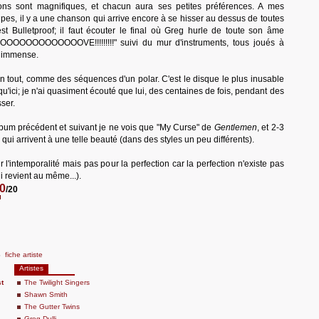
ons sont magnifiques, et chacun aura ses petites préférences. A mes
ripes, il y a une chanson qui arrive encore à se hisser au dessus de toutes
est Bulletproof; il faut écouter le final où Greg hurle de toute son âme
OOOOOOOOOOVE!!!!!!!!!" suivi du mur d'instruments, tous joués à
t immense.
 tout, comme des séquences d'un polar. C'est le disque le plus inusable
qu'ici; je n'ai quasiment écouté que lui, des centaines de fois, pendant des
ser.
bum précédent et suivant je ne vois que "My Curse" de
Gentlemen
, et 2-3
qui arrivent à une telle beauté (dans des styles un peu différents).
 l'intemporalité mais pas pour la perfection car la perfection n'existe pas
ui revient au même...).
0
/20
s
fiche artiste
Artistes
t
The Twilight Singers
Shawn Smith
The Gutter Twins
Greg Dulli