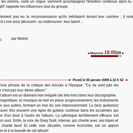
s les violons, voire un orgue, viennent accompagner l'émotion contenue dans la 
ght" rappelle les influences soul du groupe.
ement pas eu la reconnaissance qu'ils méritaient durant leur carrière ; il res
ck Love
pour découvrir -ou redécouvrir- leur talent ...
0
par
Wolrel
18.00
/20
Moyenne
0
Posté le 05 janvier 2009 à 22 h 52
une phrase de la critique des Inrocks à l'époque: "Ce ne sont pas les
 n'est pas leur 4ème album."
et album est un diamant noir inégalé (de très loin) dans leur discographie.
magnifique; la musique se met en place progressivement, les instruments
ns aux autres, formant un mur du son impressionnant. La (les) guitare(s)
 avec très souvent une ligne de guitare continue dans les accalmies qui
on d'un bout à l'autre de l'album. La rythmique terriblement efficace est
on soul. Enfin, la voix de Greg Dulli, intense, qui chante avec ses tripes et
i chante faux! Et cette voix décalée, comme écorchée, est un apport
 et à la beauté de cet album!