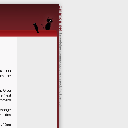
n 1993
icie de
nt Greg
er" est
Summer's
ensonge
vec des
d" (qui