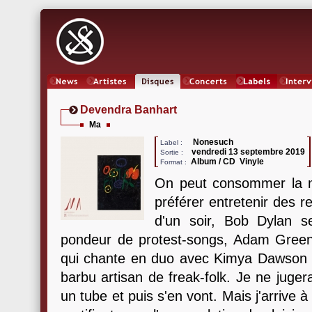
News
Artistes
Oeuvres
Concerts
Labels
Inter
Devendra Banhart
Ma
Nonesuch
Label :
vendredi 13 septembre 2019
Sortie :
Album / CD Vinyle
Format :
On peut consommer la 
préférer entretenir des r
d'un soir, Bob Dylan se
pondeur de protest-songs, Adam Gree
qui chante en duo avec Kimya Dawson
barbu artisan de freak-folk. Je ne juger
un tube et puis s'en vont. Mais j'arrive à