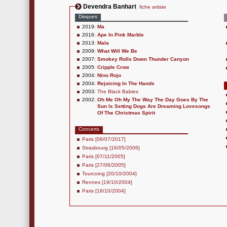
Devendra Banhart
fiche artiste
Disques
2019:
Ma
2016:
Ape In Pink Marble
2013:
Mala
2009:
What Will We Be
2007:
Smokey Rolls Down Thunder Canyon
2005:
Cripple Crow
2004:
Nino Rojo
2004:
Rejoicing In The Hands
2003:
The Black Babies
2002:
Oh Me Oh My The Way The Day Goes By The
Sun Is Setting Dogs Are Dreaming Lovesongs
Of The Christmas Spirit
Concerts
Paris [06/07/2017]
Strasbourg [16/05/2006]
Paris [07/11/2005]
Paris [27/06/2005]
Tourcoing [20/10/2004]
Rennes [19/10/2004]
Paris [18/10/2004]