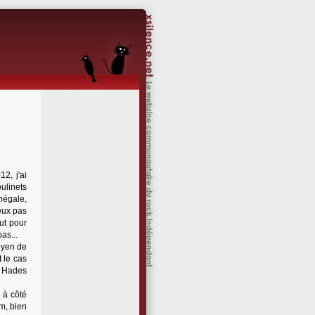
12, j'ai
ulinets
inégale,
eux pas
eut pour
as...
oyen de
 le cas
c Hades
 à côté
um, bien