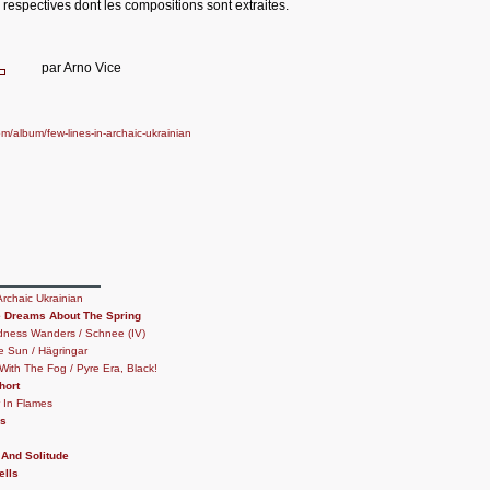
 respectives dont les compositions sont extraites.
par
Arno Vice
/album/few-lines-in-archaic-ukrainian
Archaic Ukrainian
e Dreams About The Spring
ness Wanders / Schnee (IV)
e Sun / Hägringar
ith The Fog / Pyre Era, Black!
hort
r In Flames
rs
 And Solitude
ells