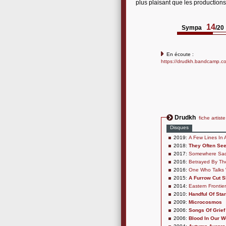
plus plaisant que les productions
14
Sympa
/20
En écoute :
https://drudkh.bandcamp.com
Drudkh
fiche artiste
Disques
2019:
A Few Lines In 
2018:
They Often Se
2017:
Somewhere Sad
2016:
Betrayed By Th
2016:
One Who Talks W
2015:
A Furrow Cut S
2014:
Eastern Frontie
2010:
Handful Of Sta
2009:
Microcosmos
2006:
Songs Of Grief
2006:
Blood In Our W