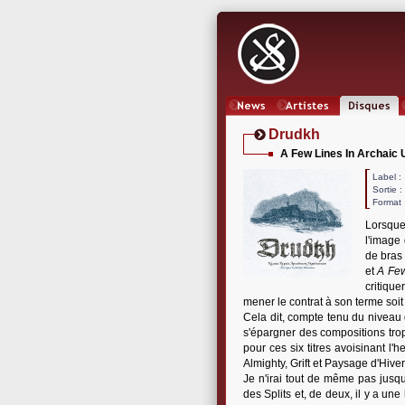
News
Artistes
Oeuvres
Drudkh
A Few Lines In Archaic 
Label
Sortie 
Format 
Lorsque
l'image
de bras 
et
A Few
critique
mener le contrat à son terme soit
Cela dit, compte tenu du niveau 
s'épargner des compositions trop
pour ces six titres avoisinant l
Almighty, Grift et Paysage d'Hiver
Je n'irai tout de même pas jusqu
des Splits et, de deux, il y a une