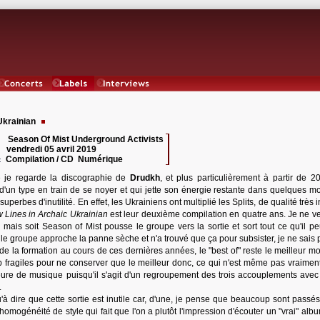
Concerts
Labels
Interviews
Ukrainian
Season Of Mist Underground Activists
 :
vendredi 05 avril 2019
:
Compilation / CD Numérique
:
 je regarde la discographie de
Drudkh
, et plus particulièrement à partir de 20
 d'un type en train de se noyer et qui jette son énergie restante dans quelques mo
superbes d'inutilité. En effet, les Ukrainiens ont multiplié les Splits, de qualité très 
 Lines in Archaic Ukrainian
est leur deuxième compilation en quatre ans. Je ne v
r mais soit Season of Mist pousse le groupe vers la sortie et sort tout ce qu'il p
 le groupe approche la panne sèche et n'a trouvé que ça pour subsister, je ne sais p
de la formation au cours de ces dernières années, le "best of" reste le meilleur m
 fragiles pour ne conserver que le meilleur donc, ce qui n'est même pas vraiment
'heure de musique puisqu'il s'agit d'un regroupement des trois accouplements ave
.
'à dire que cette sortie est inutile car, d'une, je pense que beaucoup sont passés
 homogénéité de style qui fait que l'on a plutôt l'impression d'écouter un "vrai" alb