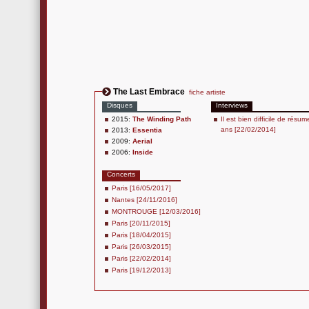
The Last Embrace
fiche artiste
Disques
Interviews
2015:
The Winding Path
Il est bien difficile de résu
ans [22/02/2014]
2013:
Essentia
2009:
Aerial
2006:
Inside
Concerts
Paris [16/05/2017]
Nantes [24/11/2016]
MONTROUGE [12/03/2016]
Paris [20/11/2015]
Paris [18/04/2015]
Paris [26/03/2015]
Paris [22/02/2014]
Paris [19/12/2013]