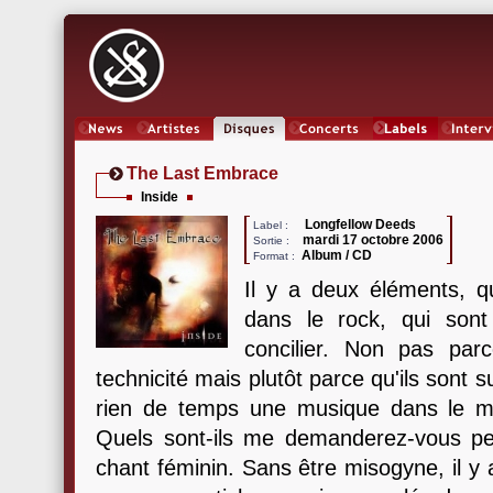
News
Artistes
Oeuvres
Concerts
Labels
Inter
The Last Embrace
Inside
Longfellow Deeds
Label :
mardi 17 octobre 2006
Sortie :
Album / CD
Format :
Il y a deux éléments, 
dans le rock, qui sont 
concilier. Non pas parc
technicité mais plutôt parce qu'ils sont 
rien de temps une musique dans le mièv
Quels sont-ils me demanderez-vous peut
chant féminin. Sans être misogyne, il y 