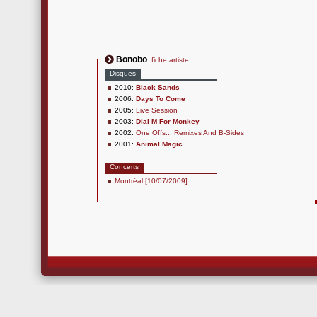
Bonobo
fiche artiste
Disques
2010:
Black Sands
2006:
Days To Come
2005:
Live Session
2003:
Dial M For Monkey
2002:
One Offs... Remixes And B-Sides
2001:
Animal Magic
Concerts
Montréal [10/07/2009]