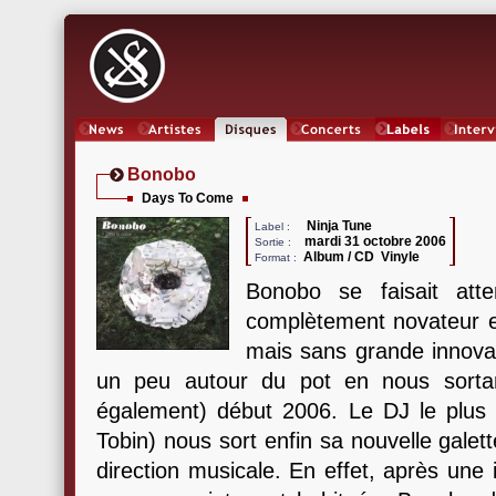
News
Artistes
Oeuvres
Concerts
Labels
Inter
Bonobo
Days To Come
Ninja Tune
Label :
mardi 31 octobre 2006
Sortie :
Album / CD Vinyle
Format :
Bonobo se faisait att
complètement novateur 
mais sans grande innovat
un peu autour du pot en nous sortan
également) début 2006. Le DJ le plus
Tobin) nous sort enfin sa nouvelle gale
direction musicale. En effet, après une in