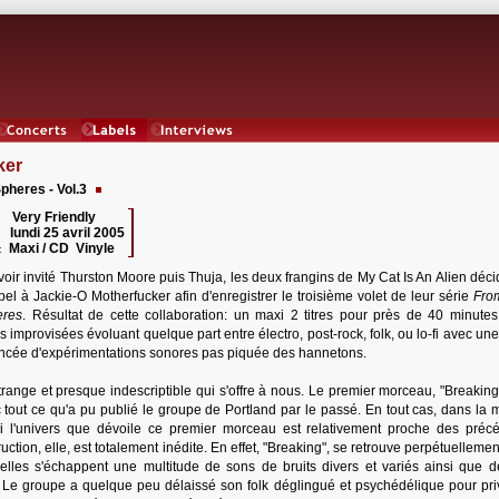
Concerts
Labels
Interviews
ker
pheres - Vol.3
Very Friendly
 :
lundi 25 avril 2005
:
Maxi / CD Vinyle
:
oir invité Thurston Moore puis Thuja, les deux frangins de My Cat Is An Alien déci
pel à Jackie-O Motherfucker afin d'enregistrer le troisième volet de leur série
Fro
eres
. Résultat de cette collaboration: un maxi 2 titres pour près de 40 minutes
s improvisées évoluant quelque part entre électro, post-rock, folk, ou lo-fi avec u
pincée d'expérimentations sonores pas piquée des hannetons.
étrange et presque indescriptible qui s'offre à nous. Le premier morceau, "Breaking
 tout ce qu'a pu publié le groupe de Portland par le passé. En tout cas, dans la 
i l'univers que dévoile ce premier morceau est relativement proche des préc
ruction, elle, est totalement inédite. En effet, "Breaking", se retrouve perpétuelleme
lles s'échappent une multitude de sons de bruits divers et variés ainsi que d
. Le groupe a quelque peu délaissé son folk déglingué et psychédélique pour priv