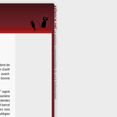
dent de
m Earth
 avant-
ne bonne
" signé
manière
édentes
nt bercé
es voix
ilégier