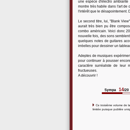
une espèce d'électro ambiante 
montre très habile dans l'art d
l'intérêt que le désapointement
Le second titre, lui, "Blank Vie
aurait très bien pu être compos
combo américain. Voici donc 20
nouvelle fois, des sons semblent
quelques notes de guitares acou
irréelles pour dessiner un tablea
Adeptes de musiques expérimental
pour continuer à pousser encore 
caractère surréaliste de leur 
fructueuses.
A découvrir !
14
Sympa
/20
Ce troisième volume de l
limitée puisque publiée un