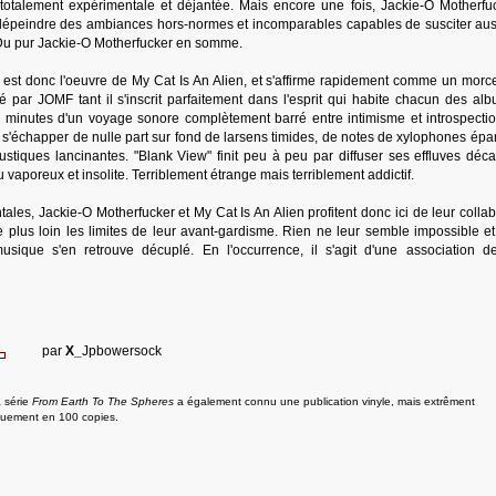
totalement expérimentale et déjantée. Mais encore une fois, Jackie-O Motherfu
e dépeindre des ambiances hors-normes et incomparables capables de susciter aus
. Du pur Jackie-O Motherfucker en somme.
w" est donc l'oeuvre de My Cat Is An Alien, et s'affirme rapidement comme un morc
é par JOMF tant il s'inscrit parfaitement dans l'esprit qui habite chacun des al
 minutes d'un voyage sonore complètement barré entre intimisme et introspecti
 s'échapper de nulle part sur fond de larsens timides, de notes de xylophones épa
stiques lancinantes. "Blank View" finit peu à peu par diffuser ses effluves déca
u vaporeux et insolite. Terriblement étrange mais terriblement addictif.
es, Jackie-O Motherfucker et My Cat Is An Alien profitent donc ici de leur collab
plus loin les limites de leur avant-gardisme. Rien ne leur semble impossible et 
musique s'en retrouve décuplé. En l'occurrence, il s'agit d'une association d
par
X_
Jpbowersock
a série
From Earth To The Spheres
a également connu une publication vinyle, mais extrêment
iquement en 100 copies.