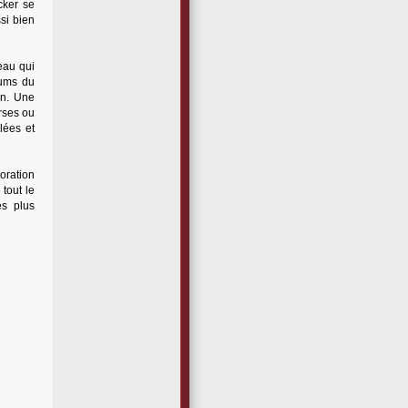
cker se
si bien
eau qui
bums du
on. Une
rses ou
lées et
oration
tout le
es plus