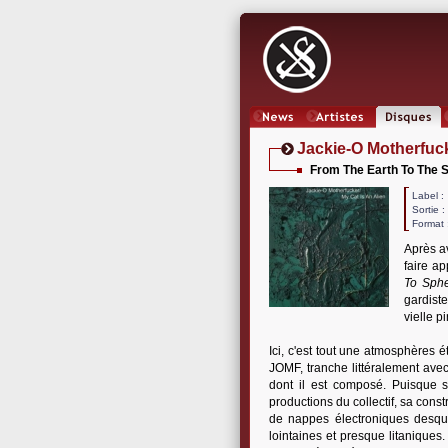
News
Artistes
Oeuvres
Jackie-O Motherfuc
From The Earth To The S
Label
Sortie 
Format 
Après av
faire ap
To Sph
gardiste
vielle 
Ici, c'est tout une atmosphères 
JOMF, tranche littéralement avec
dont il est composé. Puisque s
productions du collectif, sa const
de nappes électroniques desque
lointaines et presque litaniques